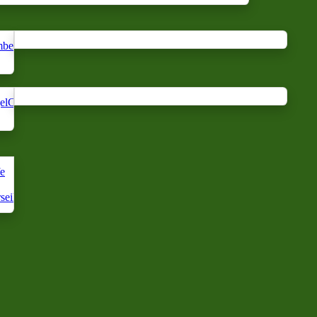
bestand
Massageöl
Ambient
Anti-
Geräuschentwicklung
Blumenwass
Duft
Moustics
el
Corp
Gesichtspflege
Körperpflege
Haarpflege
Handpflege
fe
Aleppo
Seife
seille