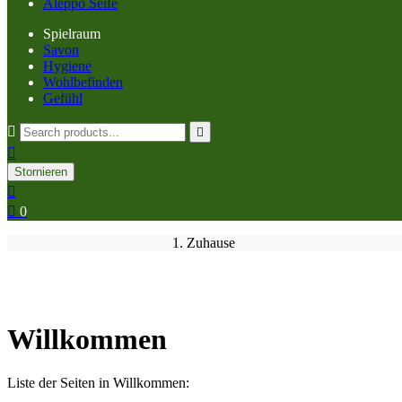
Aleppo Seife
Spielraum
Savon
Hygiene
Wohlbefinden
Gefühl



Stornieren


0
Zuhause
Willkommen
Liste der Seiten in Willkommen: