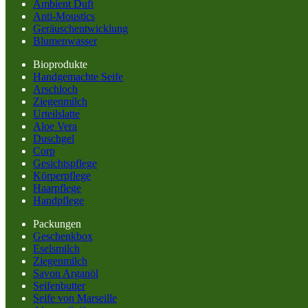
Ambient Duft
Anti-Moustics
Geräuschentwicklung
Blumenwasser
Bioprodukte
Handgemachte Seife
Arschloch
Ziegenmilch
Urteilslatte
Aloe Vera
Duschgel
Corp
Gesichtspflege
Körperpflege
Haarpflege
Handpflege
Packungen
Geschenkbox
Eselsmilch
Ziegenmilch
Savon Arganöl
Seifenbutter
Seife von Marseille