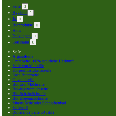
Seife

Hygiene

Ja

Bioprodukte

Haus
Packungen

Spielraum

Seife
Arganölseife
Craft Seife 100% natürliche Herkunft
Seife von Marseille
Körperflüssigkeitssseife
Shea Butterseife
Olivenölseife
Bio Esel Milchseife
Bio-Jugendmilchseife
Bio-Schafmilchseife
Bio-Ziegenmilchseife
Mucus Seife oder Schneckenbad
Seifenseil
Rotierende Seife 50 Jahre