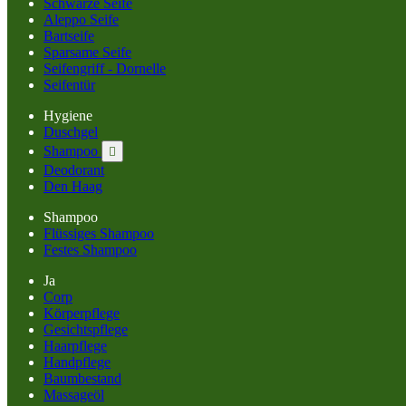
Schwarze Seife
Aleppo Seife
Bartseife
Sparsame Seife
Seifengriff - Dornelle
Seifentür
Hygiene
Duschgel
Shampoo

Deodorant
Den Haag
Shampoo
Flüssiges Shampoo
Festes Shampoo
Ja
Corp
Körperpflege
Gesichtspflege
Haarpflege
Handpflege
Baumbestand
Massageöl