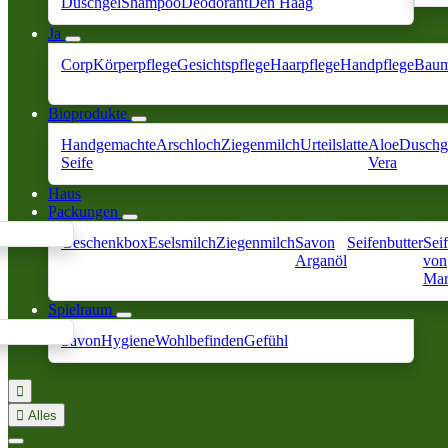
Duschgel
Shampoo
Deodorant
Den Haag
Ja
Corp
Körperpflege
Gesichtspflege
Haarpflege
Handpflege
Baum
Bioprodukte
Handgemachte
Arschloch
Ziegenmilch
Urteilslatte
Aloe
Duschg
Seife
Vera
Haus
Packungen
Geschenkbox
Eselsmilch
Ziegenmilch
Savon
Seifenbutter
Sei
Arganöl
von
Mar
Spielraum
Savon
Hygiene
Wohlbefinden
Gefühl


Alles