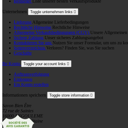
Bestseller
Liste unserer besten Verkaufsprodukte
Unternehmen
Toggle unternehmen links

Lieferung
Allgemeine Lieferbedingungen
Rechtliche Hinweise
Rechtliche Hinweise
Allgemeine Verkaufsbedingungen (CGV)
Unsere Allgemeinen
Sichere Zahlung
Unser sicheres Zahlungsangebot
Kontaktieren Sie uns
Nutzen Sie unser Formular, um uns zu ko
Seitenverzeichnis
Verloren? Finden Sie, was Sie suchen
Geschäfte
Ihr Konto
Toggle your account links

Auftragsverfolgung
Einloggen
Ein Konto erstellen
Informationen speichern
Toggle store information

Savon Bien Être
72 rue de Saintes
16000 ANGOULEME
France Métropolitaine

0601806456