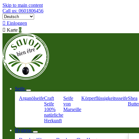
Skip to main content
Call us: 0601806456

Einloggen

Karte
0
Seife
Arganölseife
Craft
Seife
Körperflüssigkeitssseife
Shea
Seife
von
Butte
100%
Marseille
natürliche
Herkunft
Hygiene