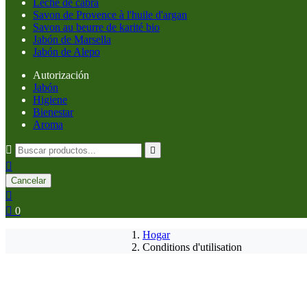
Leche de cabra
Savon de Provence à l'huile d'argan
Savon au beurre de karité bio
Jabón de Marsella
Jabón de Alepo
Autorización
Jabón
Higiene
Bienestar
Aroma



Cancelar


0
Hogar
Conditions d'utilisation