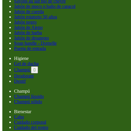
Savons au lait bio de chèvre
Jabón de moco o baño de caracol
Jabón de cuerda
Jabón rotatorio 50 años
Jabón negro
Jabón de Alepo
Jabón de barba
Jabón de desapego
Soap handle - Dornelle
Puerta de entrada
Higiene
Gel de ducha
Champú

Deodorant
Dentif
Champú
Champú líquido
Champú sólido
Bienestar
Cabo
Cuidado corporal
Cuidado del rostro