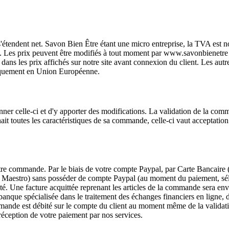
x s'étendent net. Savon Bien Être étant une micro entreprise, la TVA est
 Les prix peuvent être modifiés à tout moment par www.savonbienetre .f
us dans les prix affichés sur notre site avant connexion du client. Les au
niquement en Union Européenne.
onner celle-ci et d'y apporter des modifications. La validation de la c
t toutes les caractéristiques de sa commande, celle-ci vaut acceptation p
 votre commande. Par le biais de votre compte Paypal, par Carte Bancai
, Maestro) sans posséder de compte Paypal (au moment du paiement, séle
té. Une facture acquittée reprenant les articles de la commande sera envo
 banque spécialisée dans le traitement des échanges financiers en ligne,
mmande est débité sur le compte du client au moment même de la validat
 réception de votre paiement par nos services.