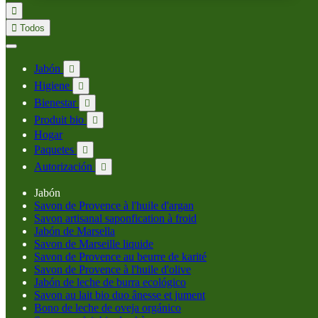


Todos
Jabón

Higiene

Bienestar

Produit bio

Hogar
Paquetes

Autorización

Jabón
Savon de Provence à l'huile d'argan
Savon artisanal saponfication à froid
Jabón de Marsella
Savon de Marseille liquide
Savon de Provence au beurre de karité
Savon de Provence à l'huile d'olive
Jabón de leche de burra ecológico
Savon au lait bio duo ânesse et jument
Bono de leche de oveja orgánico