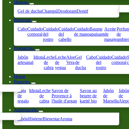
Higiene
Gel de ducha
Champú
Deodorant
Dentif
Bienestar
Cabo
Cuidado
Cuidado
Cuidado
Cuidado
Baume
Aceite
Perfu
corporal
del
del
de mano
apaisant
de
de
rostro
cabello
masaje
ambien
Produit bio
Jabón
Idiota
Leche
Leche
Aloe
Gel
Cabo
Cuidado
Cuidado
S
artesanal
de
de
Vera
de
del
corporal
cabra
yegua
ducha
rostro
Hogar
Paquetes
Caja
Idiota
Leche
Savon de
Savon au
Jabón
Jabó
de
de
Provence à
beurre de
de
de
regalo
cabra
l'huile d'argan
karité bio
Marsella
Alep
Autorización
Jabón
Higiene
Bienestar
Aroma