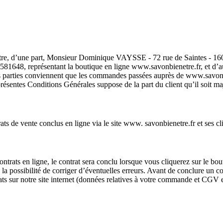
s entre, d’une part, Monsieur Dominique VAYSSE - 72 rue de Saintes 
48, représentant la boutique en ligne www.savonbienetre.fr, et d’autre
s parties conviennent que les commandes passées auprès de www.savonbi
résentes Conditions Générales suppose de la part du client qu’il soit maj
ats de vente conclus en ligne via le site www. savonbienetre.fr et ses 
trats en ligne, le contrat sera conclu lorsque vous cliquerez sur le b
ir eu la possibilité de corriger d’éventuelles erreurs. Avant de conclure u
ts sur notre site internet (données relatives à votre commande et CGV