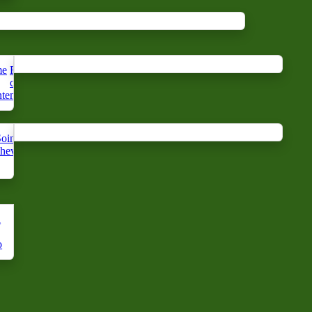
me
Repelente
Parfum
Agua
contra
d'oreiller
mineral
te
mosquitos
oin du
Cuidado
cheveux
de mano
n
o