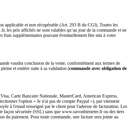
 non applicable et non récupérable (Art. 293 B du CGI). Toutes les
r, les prix affichés ne sont valables qu’au jour de la commande et ne
tres frais supplémentaires pouvant éventuellement être mis à votre
ommande vaudra conclusion de la vente, conformément aux termes de
leine et entière suite à sa validation (
commande avec obligation de
re (Visa, Carte Bancaire Nationale, MasterCard, American Express,
ctionner l'option « Je n'ai pas de compte Paypal »), par virement
yée à l'email renseigné par le client pour l'adresse de facturation. Les
 de façon sécurisée (SSL) sans que www.savonbienetre.fr ou des tiers
ion du paiement. Pour toute commande, une facture sera jointe au