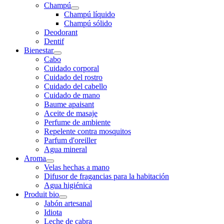
Champú
Champú líquido
Champú sólido
Deodorant
Dentif
Bienestar
Cabo
Cuidado corporal
Cuidado del rostro
Cuidado del cabello
Cuidado de mano
Baume apaisant
Aceite de masaje
Perfume de ambiente
Repelente contra mosquitos
Parfum d'oreiller
Agua mineral
Aroma
Velas hechas a mano
Difusor de fragancias para la habitación
Agua higiénica
Produit bio
Jabón artesanal
Idiota
Leche de cabra