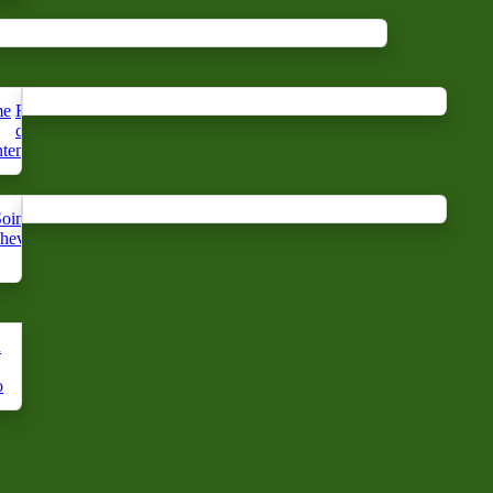
me
Repelente
Parfum
Agua
contra
d'oreiller
mineral
te
mosquitos
oin du
Cuidado
cheveux
de mano
n
o