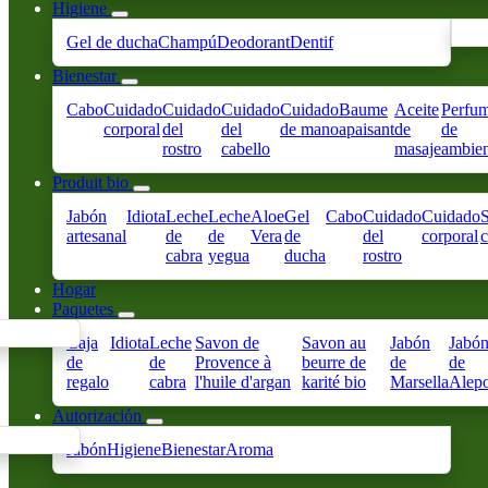
Higiene
Gel de ducha
Champú
Deodorant
Dentif
Bienestar
Cabo
Cuidado
Cuidado
Cuidado
Cuidado
Baume
Aceite
Perfu
corporal
del
del
de mano
apaisant
de
de
rostro
cabello
masaje
ambien
Produit bio
Jabón
Idiota
Leche
Leche
Aloe
Gel
Cabo
Cuidado
Cuidado
S
artesanal
de
de
Vera
de
del
corporal
cabra
yegua
ducha
rostro
Hogar
Paquetes
Caja
Idiota
Leche
Savon de
Savon au
Jabón
Jabó
de
de
Provence à
beurre de
de
de
regalo
cabra
l'huile d'argan
karité bio
Marsella
Alep
Autorización
Jabón
Higiene
Bienestar
Aroma