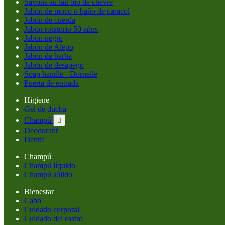
Savons au lait bio de chèvre
Jabón de moco o baño de caracol
Jabón de cuerda
Jabón rotatorio 50 años
Jabón negro
Jabón de Alepo
Jabón de barba
Jabón de desapego
Soap handle - Dornelle
Puerta de entrada
Higiene
Gel de ducha
Champú

Deodorant
Dentif
Champú
Champú líquido
Champú sólido
Bienestar
Cabo
Cuidado corporal
Cuidado del rostro