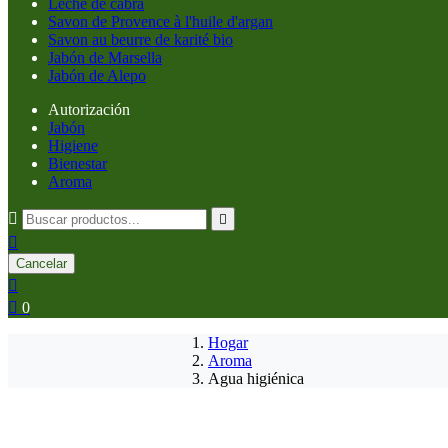
Leche de cabra
Savon de Provence à l'huile d'argan
Savon au beurre de karité bio
Jabón de Marsella
Jabón de Alepo
Autorización
Jabón
Higiene
Bienestar
Aroma



Cancelar


0
Hogar
Aroma
Agua higiénica