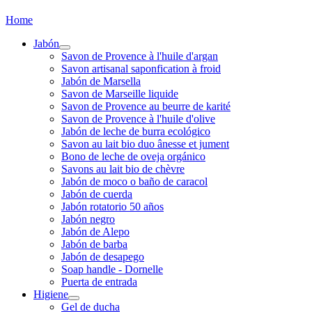
Home
Jabón
Savon de Provence à l'huile d'argan
Savon artisanal saponfication à froid
Jabón de Marsella
Savon de Marseille liquide
Savon de Provence au beurre de karité
Savon de Provence à l'huile d'olive
Jabón de leche de burra ecológico
Savon au lait bio duo ânesse et jument
Bono de leche de oveja orgánico
Savons au lait bio de chèvre
Jabón de moco o baño de caracol
Jabón de cuerda
Jabón rotatorio 50 años
Jabón negro
Jabón de Alepo
Jabón de barba
Jabón de desapego
Soap handle - Dornelle
Puerta de entrada
Higiene
Gel de ducha