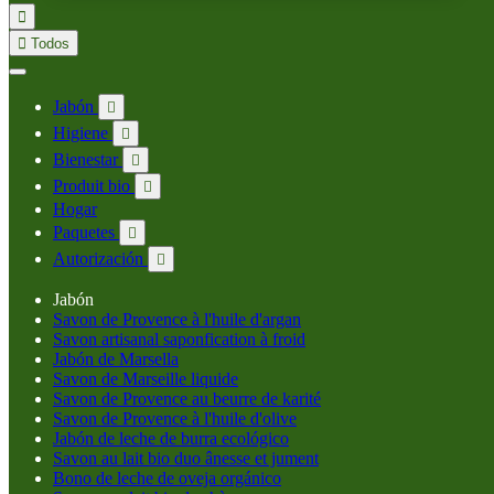


Todos
Jabón

Higiene

Bienestar

Produit bio

Hogar
Paquetes

Autorización

Jabón
Savon de Provence à l'huile d'argan
Savon artisanal saponfication à froid
Jabón de Marsella
Savon de Marseille liquide
Savon de Provence au beurre de karité
Savon de Provence à l'huile d'olive
Jabón de leche de burra ecológico
Savon au lait bio duo ânesse et jument
Bono de leche de oveja orgánico