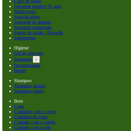
Cabo de sabão
Sabonete rotativo 50 anos
Sabão preto
Sopa de alepo
Sabonete de barbear
Sabonete espumante
Punho de sabão - Dornelle
Saboneteira
Higiene
Gel de chuveiro
Shampoo

Desodorizante
Dentif
Shampoo
Shampoo líquido
Shampoo sólido
Bem
Cabo
Cuidados com o corpo
Cuidados de rosto
Cuidado com o cabelo
Cuidado com a mão