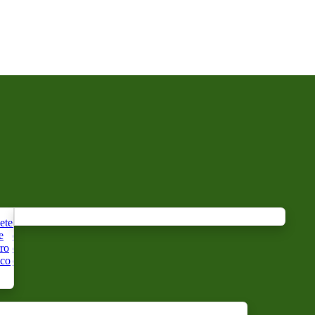
ete
Sabonete
Sabonete
Sabonete
Sabão de
Cabo
Sabonete
Sabão
Sopa
Sabo
e
de leite
de leite
de leite
muco ou
de
rotativo
preto
de
de
ro
de égua
de
orgânico
banho de
sabão
50 anos
alepo
barb
ico
orgânico
ovelha
de cabra
caramujo
orgânico