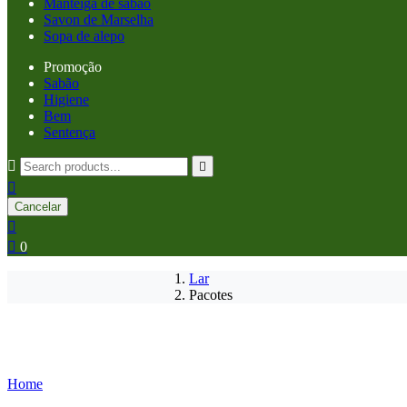
Manteiga de sabão
Savon de Marselha
Sopa de alepo
Promoção
Sabão
Higiene
Bem
Sentença



Cancelar


0
Lar
Pacotes
Home