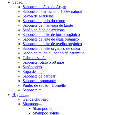
Sabão
Sabonete de óleo de Argan
Sabonete de artesanato 100% natural
Savon de Marselha
Sabonete líquido do corpo
Sabonete de manteiga de karité
Sabão de óleo de azeitona
Sabonete de leite de burro orgânico
Sabonete de leite de égua orgânico
Sabonete de leite de ovelha orgânico
Sabonete de leite orgânico de cabra
Sabão de muco ou banho de caramujo
Cabo de sabão
Sabonete rotativo 50 anos
Sabão preto
Sopa de alepo
Sabonete de barbear
Sabonete espumante
Punho de sabão - Dornelle
Saboneteira
Higiene
Gel de chuveiro
Shampoo
Shampoo líquido
Shampoo sólido