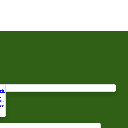
ete
Sabonete
Sabonete
Sabonete
Sabão de
Cabo
Sabonete
Sabão
Sopa
Sabo
e
de leite
de leite
de leite
muco ou
de
rotativo
preto
de
de
ro
de égua
de
orgânico
banho de
sabão
50 anos
alepo
barb
ico
orgânico
ovelha
de cabra
caramujo
orgânico