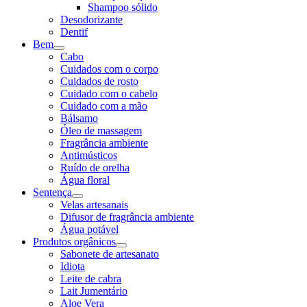
Shampoo sólido
Desodorizante
Dentif
Bem
Cabo
Cuidados com o corpo
Cuidados de rosto
Cuidado com o cabelo
Cuidado com a mão
Bálsamo
Óleo de massagem
Fragrância ambiente
Antimústicos
Ruído de orelha
Água floral
Sentença
Velas artesanais
Difusor de fragrância ambiente
Água potável
Produtos orgânicos
Sabonete de artesanato
Idiota
Leite de cabra
Lait Jumentário
Aloe Vera