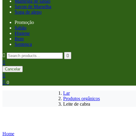
Manteiga de sabão
Savon de Marselha
Sopa de alepo
Promoção
Sabão
Higiene
Bem
Sentença



Cancelar


0
Lar
Produtos orgânicos
Leite de cabra
Home