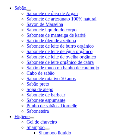
Sabão
Sabonete de óleo de Argan
Sabonete de artesanato 100% natural
Savon de Marselha
Sabonete líquido do corpo
Sabonete de manteiga de karité
Sabão de óleo de azeitona
Sabonete de leite de burro orgânico
Sabonete de leite de égua orgânico
Sabonete de leite de ovelha orgânico
Sabonete de leite orgânico de cabra
Sabão de muco ou banho de caramujo
Cabo de sabão
Sabonete rotativo 50 anos
Sabão preto
Sopa de alepo
Sabonete de barbear
Sabonete espumante
Punho de sabão - Dornelle
Saboneteira
Higiene
Gel de chuveiro
Shampoo
Shampoo líquido