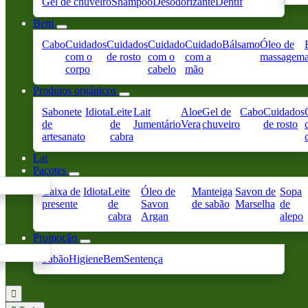
Gel de chuveiro
Shampoo
Desodorizante
Dentif
Bem
Cabo
Cuidados
Cuidados
Cuidado
Cuidado
Bálsamo
Óleo de
com o
de rosto
com o
com a
massagem
corpo
cabelo
mão
Produtos orgânicos
Sabonete
Idiota
Leite
Lait
Aloe
Gel de
Cabo
Cuidados
de
de
Jumentário
Vera
chuveiro
de rosto
artesanato
cabra
Lar
Pacotes
Caixa de
Idiota
Leite
Óleo de
Manteiga
Savon de
Sopa
presente
de
Savon
de sabão
Marselha
de
cabra
Argan
alepo
Promoção
Sabão
Higiene
Bem
Sentença
