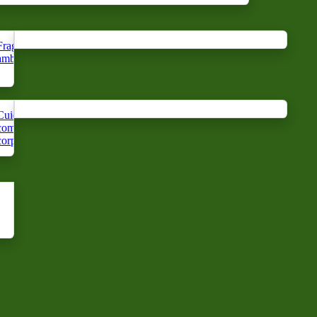
Fragrância
Antimústicos
Ruído
Água
ambiente
de
floral
orelha
Cuidados
Cuidado
Cuidado
com o
com o
com a
corpo
cabelo
mão