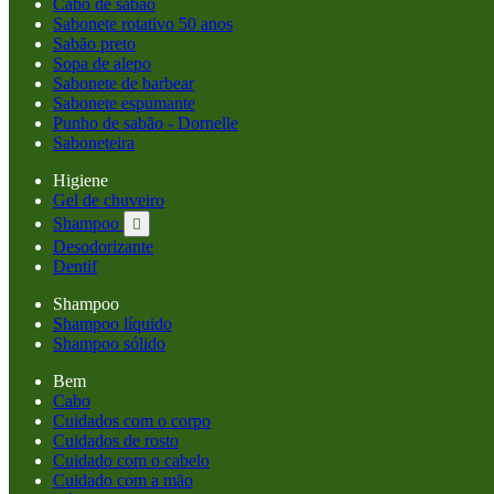
Cabo de sabão
Sabonete rotativo 50 anos
Sabão preto
Sopa de alepo
Sabonete de barbear
Sabonete espumante
Punho de sabão - Dornelle
Saboneteira
Higiene
Gel de chuveiro
Shampoo

Desodorizante
Dentif
Shampoo
Shampoo líquido
Shampoo sólido
Bem
Cabo
Cuidados com o corpo
Cuidados de rosto
Cuidado com o cabelo
Cuidado com a mão