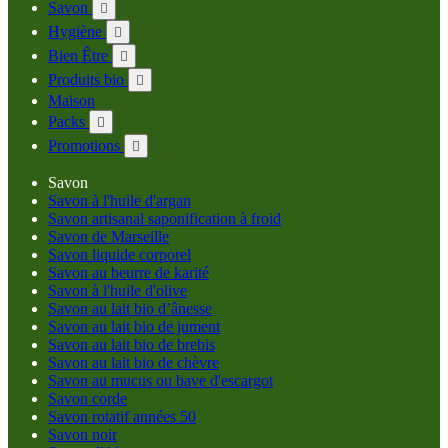
Savon

Hygiène

Bien Être

Produits bio

Maison
Packs

Promotions

Savon
Savon à l'huile d'argan
Savon artisanal saponification à froid
Savon de Marseille
Savon liquide corporel
Savon au beurre de karité
Savon à l'huile d'olive
Savon au lait bio d’ânesse
Savon au lait bio de jument
Savon au lait bio de brebis
Savon au lait bio de chèvre
Savon au mucus ou bave d'escargot
Savon corde
Savon rotatif années 50
Savon noir