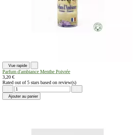

Vue rapide

Parfum d'ambiance Menthe Poivrée
3,20 €
Rated
out of 5 stars based on
review(s)





Ajouter au panier