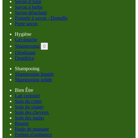
Savon d'Alep
Savon à barbe
Savon détachant
Poignée à savon - Dornelle
Porte savon
Hygiène
Gel douche
Shampooing

Déodorant
Dentifrice
Shampooing
Shampooing liquide
Shampooing solide
Bien Être
Lait corporel
Soin du corps
Soin du visage
Soin des cheveux
Soin des mains
Baume
Huile de massage
Parfum d'ambiance