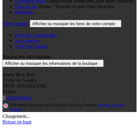
Contactez-nous
Utilisez notre formulaire pour nous contacter
Plan du site
Perdu ? Trouvez ce que vous cherchez
Magasins
Votre compte
Afficher ou masquer les liens de votre compte

Suivi des commandes
Se connecter
Créer un compte
Stocker des informations
Afficher ou masquer les informations de la boutique

Savon Bien Être
72 rue de Saintes
16000 ANGOULEME
France

0601806456
Marchand approuvé par la Société des Avis Garantis,
cliquez ici pour
vérifier
.
Chargement...
Retour en haut