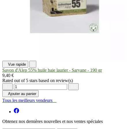

Vue rapide

Savon d'Alep 55% huile baie laurier - Saryane - 190 gr
9,40 €
Rated
out of 5 stars based on
review(s)





Ajouter au panier
Tous les meilleurs vendeurs

Obtenez nos dernières nouvelles et nos ventes spéciales