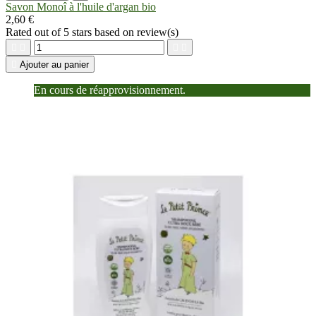
Savon Monoî à l'huile d'argan bio
2,60 €
Rated
out of 5 stars based on
review(s)





Ajouter au panier
En cours de réapprovisionnement.