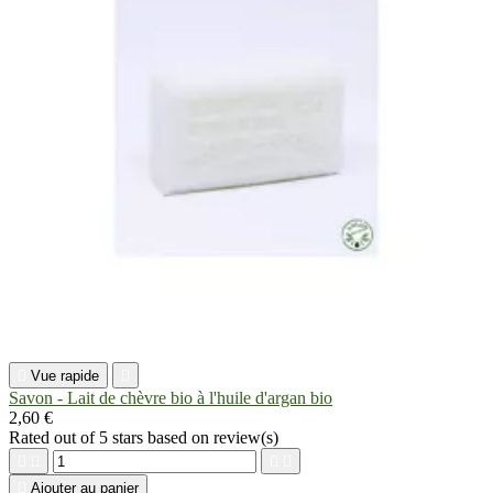

Vue rapide

Savon - Lait de chèvre bio à l'huile d'argan bio
2,60 €
Rated
out of 5 stars based on
review(s)





Ajouter au panier