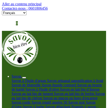
Aller au contenu principal
Contactez-nous : 0601806456

Se connecter

Panier
0
Savon
Savon à l'huile d'argan
Savon artisanal saponification à froid
Savon de Marseille
Savon liquide corporel
Savon au beurre
de karité
Savon à l'huile d'olive
Savon au lait bio d’ânesse
Savon au lait bio de jument
Savon au lait bio de brebis
Savon
au lait bio de chèvre
Savon au mucus ou bave d'escargot
Savon corde
Savon rotatif années 50
Savon noir
Savon
d'Alep
Savon à barbe
Savon détachant
Poignée à savon -