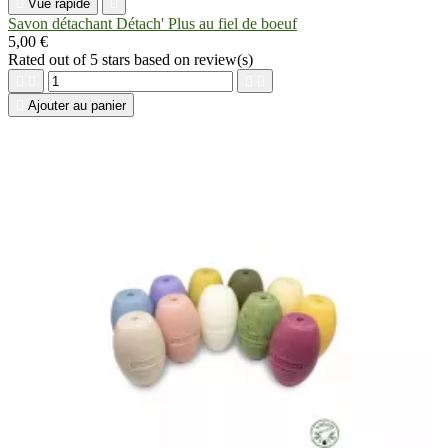

Vue rapide

Savon détachant Détach' Plus au fiel de boeuf
5,00 €
Rated
out of 5 stars based on
review(s)





Ajouter au panier