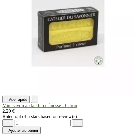

Vue rapide

Mini savon au lait bio d'ânesse - Citron
2,20 €
Rated
out of 5 stars based on
review(s)





Ajouter au panier