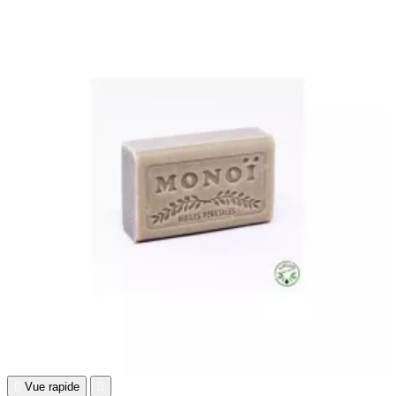

Vue rapide
