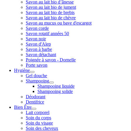
Savon au lait bio d’ânesse
Savon au lait bio de jument
Savon au lait bio de brebis
Savon au lait bio de chèvre
Savon au mucus ou bave d'escargot
Savon corde
Savon rotatif années 50
Savon noir
Savon d'Alep
Savon à barbe
Savon détachant
Poignée à savon - Dornelle
Porte savon
Hygiène
Gel douche
Shampooing
Shampooing liquide
Shampooing solide
Déodorant
Dentifrice
Bien Être
Lait corporel
Soin du corps
Soin du visage
Soin des cheveux