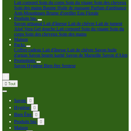
Lait corporel
Soin du corps
Soin du visage
Soin des cheveux
Soin des mains
Baume
Huile de massage
Parfum d'ambiance
Anti-Moustiques
Brume d'oreiller
Eau Florale
Produits bio
Savon artisanal
Lait d'ânesse
Lait de chèvre
Lait de jument
Aloé Vera
Gel douche
Lait corporel
Soin du visage
Soin du
corps
Soin des cheveux
Soin des mains
Maison
Packs
Coffret cadeau
Lait d'ânesse
Lait de chèvre
Savon huile
d'argan
Savon beurre karité
Savon de Marseille
Savon d'Alep
Promotions
Savon
Hygiène
Bien être
Senteur


Tout
Savon

Hygiène

Bien Être

Produits bio

Maison