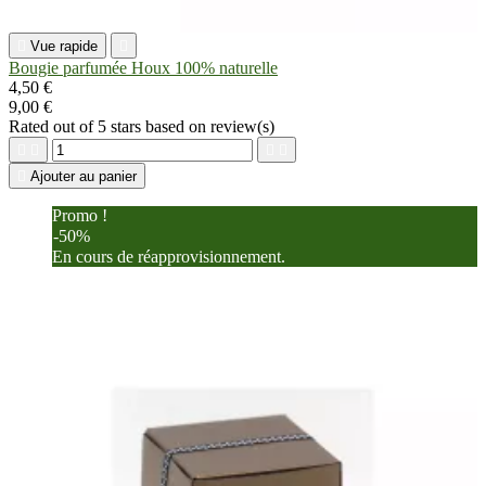

Vue rapide

Bougie parfumée Houx 100% naturelle
4,50 €
9,00 €
Rated
out of 5 stars based on
review(s)





Ajouter au panier
Promo !
-50%
En cours de réapprovisionnement.