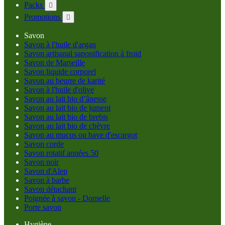
Packs

Promotions

Savon
Savon à l'huile d'argan
Savon artisanal saponification à froid
Savon de Marseille
Savon liquide corporel
Savon au beurre de karité
Savon à l'huile d'olive
Savon au lait bio d’ânesse
Savon au lait bio de jument
Savon au lait bio de brebis
Savon au lait bio de chèvre
Savon au mucus ou bave d'escargot
Savon corde
Savon rotatif années 50
Savon noir
Savon d'Alep
Savon à barbe
Savon détachant
Poignée à savon - Dornelle
Porte savon
Hygiène