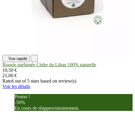

Vue rapide

Bougie parfumée Cèdre du Liban 100% naturelle
10,50 €
21,00 €
Rated
out of 5 stars based on
review(s)
Voir les détails
Promo !
-50%
En cours de réapprovisionnement.