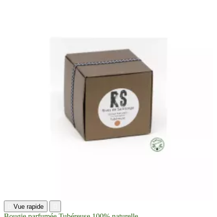

Vue rapide

Bougie parfumée Tubéreuse 100% naturelle