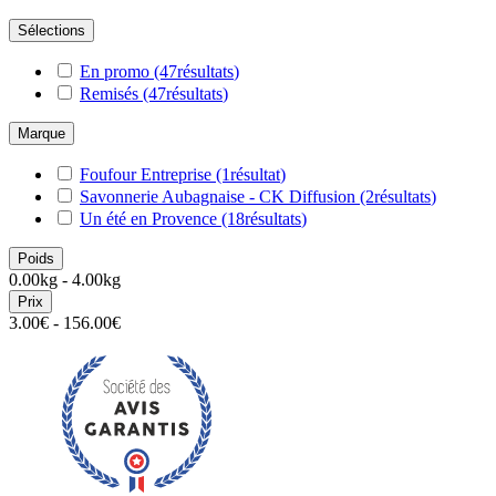
Sélections
En promo
(47
résultats
)
Remisés
(47
résultats
)
Marque
Foufour Entreprise
(1
résultat
)
Savonnerie Aubagnaise - CK Diffusion
(2
résultats
)
Un été en Provence
(18
résultats
)
Poids
0.00kg - 4.00kg
Prix
3.00€ - 156.00€