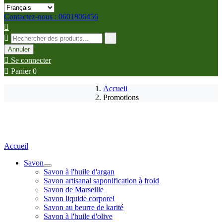
Contactez-nous : 0601806456



Annuler

Se connecter

Panier
0
Accueil
Promotions
Accueil
Savon
Savon à l'huile d'argan
Savon artisanal saponification à froid
Savon de Marseille
Savon liquide corporel
Savon au beurre de karité
Savon à l'huile d'olive