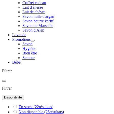
Coffret cadeau
Lait d'ânesse
Lait de chèvre
Savon huile d'argan
Savon beurre karité
Savon de Marseille
Savon d'Alep
Lavande
Promotions
Savon
Hygiène
Bien être
Senteur
Bébé
Filtrer
Filtrer
Disponibilité
En stock
(22
résultats
)
Non disponible
(26
résultats
)