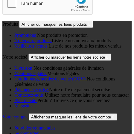
Produits
Afficher ou masquer les liens produits

Promotions
Nos produits en promotion
Nouveaux produits
Liste de nos nouveaux produits
Meilleures ventes
Liste de nos produits les mieux vendus
Notre société
Afficher ou masquer les liens notre société

Livraison
Nos conditions générales de livraison
Mentions légales
Mentions légales
Conditions générales de vente (CGV)
Nos conditions
générales de vente
Paiement sécurisé
Notre offre de paiement sécurisé
Contactez-nous
Utilisez notre formulaire pour nous contacter
Plan du site
Perdu ? Trouvez ce que vous cherchez
Magasins
Votre compte
Afficher ou masquer les liens de votre compte

Suivi des commandes
Se connecter