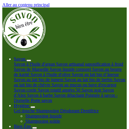
Aller au contenu principal
Savon
Savon à l'huile d'argan
Savon artisanal saponification à froid
Savon de Marseille
Savon liquide corporel
Savon au beurre
de karité
Savon à l'huile d'olive
Savon au lait bio d’ânesse
Savon au lait bio de jument
Savon au lait bio de brebis
Savon
au lait bio de chèvre
Savon au mucus ou bave d'escargot
Savon corde
Savon rotatif années 50
Savon noir
Savon
d'Alep
Savon à barbe
Savon détachant
Poignée à savon -
Dornelle
Porte savon
Hygiène
Gel douche
Shampooing
Déodorant
Dentifrice
Shampooing liquide
Shampooing solide
Bien Être