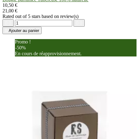
10,50 €
21,00 €
Rated
out of 5 stars based on
review(s)





Ajouter au panier
Promo !
-50%
En cours de réapprovisionnement.