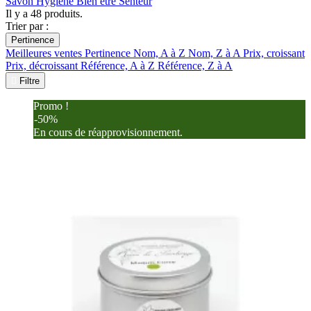
Savon
Hygiène
Bien être
Senteur
Il y a 48 produits.
Trier par :
Pertinence
Meilleures ventes
Pertinence
Nom, A à Z
Nom, Z à A
Prix, croissant
Prix, décroissant
Référence, A à Z
Référence, Z à A

Filtre
Promo !
-50%
En cours de réapprovisionnement.