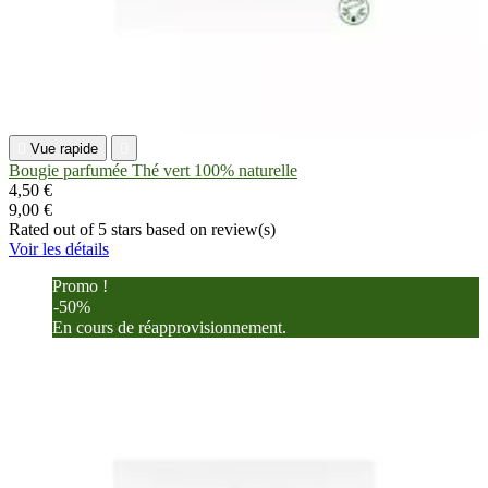

Vue rapide

Bougie parfumée Thé vert 100% naturelle
4,50 €
9,00 €
Rated
out of 5 stars based on
review(s)
Voir les détails
Promo !
-50%
En cours de réapprovisionnement.