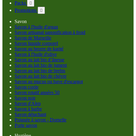
Packs

Promotions

Savon
Savon à l'huile d'argan
Savon artisanal saponification à froid
Savon de Marseille
Savon liquide corporel
Savon au beurre de karité
Savon à l'huile d'olive
Savon au lait bio d’ânesse
Savon au lait bio de jument
Savon au lait bio de brebis
Savon au lait bio de chèvre
Savon au mucus ou bave d'escargot
Savon corde
Savon rotatif années 50
Savon noir
Savon d'Alep
Savon à barbe
Savon détachant
Poignée à savon - Dornelle
Porte savon
Hygiène