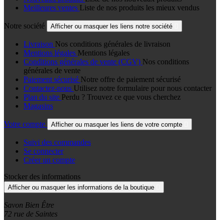
Meilleures ventes
Liste de nos produits les mieux vendus
Notre société
Afficher ou masquer les liens notre société

Livraison
Nos conditions générales de livraison
Mentions légales
Mentions légales
Conditions générales de vente (CGV)
Nos conditions
générales de vente
Paiement sécurisé
Notre offre de paiement sécurisé
Contactez-nous
Utilisez notre formulaire pour nous contacter
Plan du site
Perdu ? Trouvez ce que vous cherchez
Magasins
Votre compte
Afficher ou masquer les liens de votre compte

Suivi des commandes
Se connecter
Créer un compte
Stocker des informations
Afficher ou masquer les informations de la boutique

Savon Bien Être
72 rue de Saintes