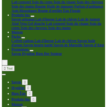
Lait corporel
Soin du corps
Soin du visage
Soin des cheveux
Soin des mains
Baume
Huile de massage
Parfum d'ambiance
Anti-Moustiques
Brume d'oreiller
Eau Florale
Produits bio
Savon artisanal
Lait d'ânesse
Lait de chèvre
Lait de jument
Aloé Vera
Gel douche
Lait corporel
Soin du visage
Soin du
corps
Soin des cheveux
Soin des mains
Maison
Packs
Coffret cadeau
Lait d'ânesse
Lait de chèvre
Savon huile
d'argan
Savon beurre karité
Savon de Marseille
Savon d'Alep
Promotions
Savon
Hygiène
Bien être
Senteur


Tout
Savon

Hygiène

Bien Être

Produits bio

Maison