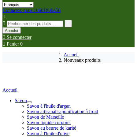
Contactez-nous : 0601806456



Annuler

Se connecter

Panier
0
Accueil
Nouveaux produits
Accueil
Savon
Savon à l'huile d'argan
Savon artisanal saponification à froid
Savon de Marseille
Savon liquide corporel
Savon au beurre de karité
Savon à l'huile d'olive