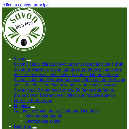
Aller au contenu principal
Savon
Savon à l'huile d'argan
Savon artisanal saponification à froid
Savon de Marseille
Savon liquide corporel
Savon au beurre
de karité
Savon à l'huile d'olive
Savon au lait bio d’ânesse
Savon au lait bio de jument
Savon au lait bio de brebis
Savon
au lait bio de chèvre
Savon au mucus ou bave d'escargot
Savon corde
Savon rotatif années 50
Savon noir
Savon
d'Alep
Savon à barbe
Savon détachant
Poignée à savon -
Dornelle
Porte savon
Hygiène
Gel douche
Shampooing
Déodorant
Dentifrice
Shampooing liquide
Shampooing solide
Bien Être