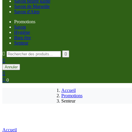
Savon beurre karité
Savon de Marseille
Savon d'Alep
Promotions
Savon
Hygiène
Bien être
Senteur



Annuler


0
Accueil
Promotions
Senteur
Accueil