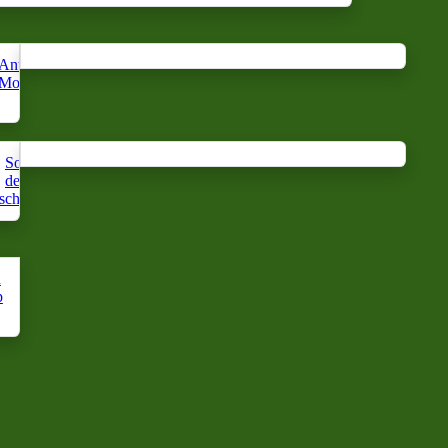
Anti-
Brume
Eau
Moustiques
d'oreiller
Florale
Soin
Soin
des
des
s
cheveux
mains
n
p