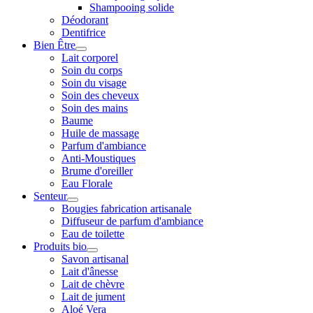
Shampooing solide
Déodorant
Dentifrice
Bien Être
Lait corporel
Soin du corps
Soin du visage
Soin des cheveux
Soin des mains
Baume
Huile de massage
Parfum d'ambiance
Anti-Moustiques
Brume d'oreiller
Eau Florale
Senteur
Bougies fabrication artisanale
Diffuseur de parfum d'ambiance
Eau de toilette
Produits bio
Savon artisanal
Lait d'ânesse
Lait de chèvre
Lait de jument
Aloé Vera