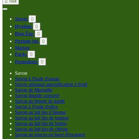

Tout
Savon

Hygiène

Bien Être

Produits bio

Maison
Packs

Promotions

Savon
Savon à l'huile d'argan
Savon artisanal saponification à froid
Savon de Marseille
Savon liquide corporel
Savon au beurre de karité
Savon à l'huile d'olive
Savon au lait bio d’ânesse
Savon au lait bio de jument
Savon au lait bio de brebis
Savon au lait bio de chèvre
Savon au mucus ou bave d'escargot