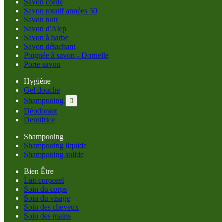
Savon corde
Savon rotatif années 50
Savon noir
Savon d'Alep
Savon à barbe
Savon détachant
Poignée à savon - Dornelle
Porte savon
Hygiène
Gel douche
Shampooing

Déodorant
Dentifrice
Shampooing
Shampooing liquide
Shampooing solide
Bien Être
Lait corporel
Soin du corps
Soin du visage
Soin des cheveux
Soin des mains