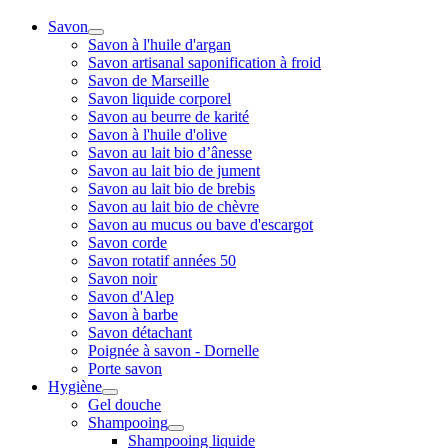
Savon
Savon à l'huile d'argan
Savon artisanal saponification à froid
Savon de Marseille
Savon liquide corporel
Savon au beurre de karité
Savon à l'huile d'olive
Savon au lait bio d’ânesse
Savon au lait bio de jument
Savon au lait bio de brebis
Savon au lait bio de chèvre
Savon au mucus ou bave d'escargot
Savon corde
Savon rotatif années 50
Savon noir
Savon d'Alep
Savon à barbe
Savon détachant
Poignée à savon - Dornelle
Porte savon
Hygiène
Gel douche
Shampooing
Shampooing liquide