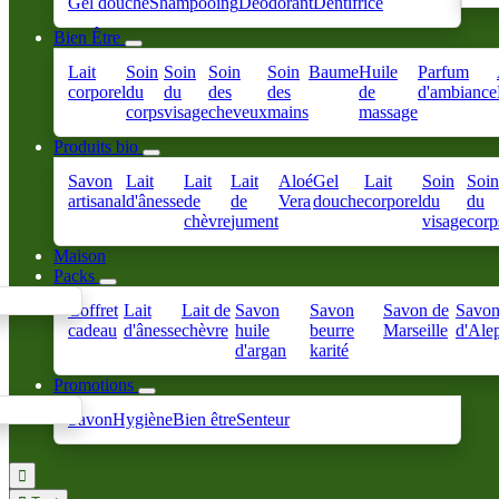
Gel douche
Shampooing
Déodorant
Dentifrice
Bien Être
Lait
Soin
Soin
Soin
Soin
Baume
Huile
Parfum
corporel
du
du
des
des
de
d'ambiance
corps
visage
cheveux
mains
massage
Produits bio
Savon
Lait
Lait
Lait
Aloé
Gel
Lait
Soin
Soin
artisanal
d'ânesse
de
de
Vera
douche
corporel
du
du
chèvre
jument
visage
corp
Maison
Packs
Coffret
Lait
Lait de
Savon
Savon
Savon de
Savo
cadeau
d'ânesse
chèvre
huile
beurre
Marseille
d'Ale
d'argan
karité
Promotions
Savon
Hygiène
Bien être
Senteur
