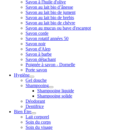
Savon à l'huile d'olive
Savon au lait bio d’ânesse
Savon au lait bio de jument
Savon au lait bio de brebis
Savon au lait bio de chèvre
Savon au mucus ou bave d'escargot
Savon corde
Savon rotatif années 50
Savon noir
Savon d'Alep
Savon à barbe
Savon détachant
Poignée à savon - Dornelle
Porte savon
Hygiène
Gel douche
Shampooing
Shampooing liquide
Shampooing solide
Déodorant
Dentifrice
Bien Être
Lait corporel
Soin du corps
Soin du visage