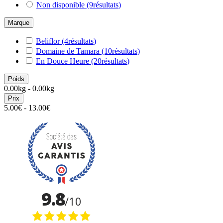
Non disponible
(9
résultats
)
Marque
Beliflor
(4
résultats
)
Domaine de Tamara
(10
résultats
)
En Douce Heure
(20
résultats
)
Poids
0.00kg - 0.00kg
Prix
5.00€ - 13.00€