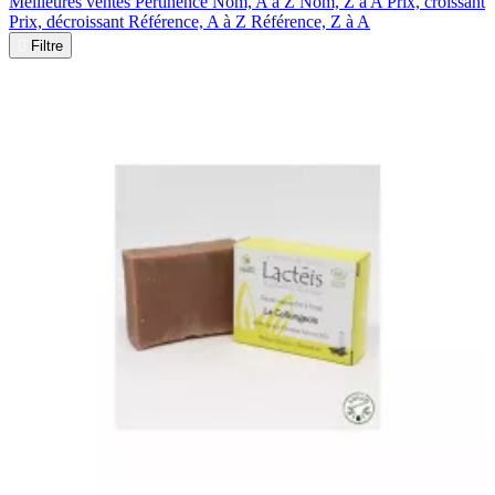
Meilleures ventes
Pertinence
Nom, A à Z
Nom, Z à A
Prix, croissant
Prix, décroissant
Référence, A à Z
Référence, Z à A

Filtre