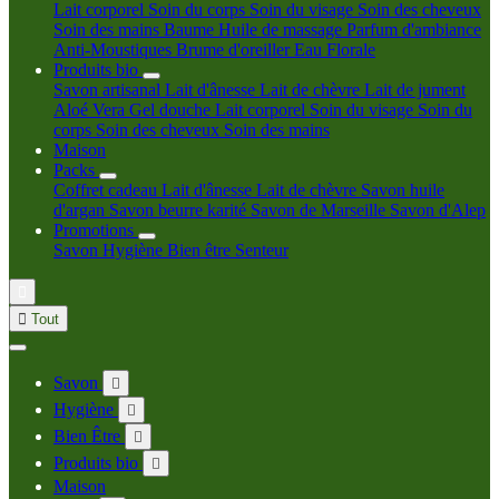
Lait corporel
Soin du corps
Soin du visage
Soin des cheveux
Soin des mains
Baume
Huile de massage
Parfum d'ambiance
Anti-Moustiques
Brume d'oreiller
Eau Florale
Produits bio
Savon artisanal
Lait d'ânesse
Lait de chèvre
Lait de jument
Aloé Vera
Gel douche
Lait corporel
Soin du visage
Soin du
corps
Soin des cheveux
Soin des mains
Maison
Packs
Coffret cadeau
Lait d'ânesse
Lait de chèvre
Savon huile
d'argan
Savon beurre karité
Savon de Marseille
Savon d'Alep
Promotions
Savon
Hygiène
Bien être
Senteur


Tout
Savon

Hygiène

Bien Être

Produits bio

Maison