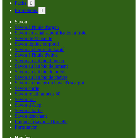
Packs

Promotions

Savon
Savon à l'huile d'argan
Savon artisanal saponification à froid
Savon de Marseille
Savon liquide corporel
Savon au beurre de karité
Savon à l'huile d'olive
Savon au lait bio d’ânesse
Savon au lait bio de jument
Savon au lait bio de brebis
Savon au lait bio de chèvre
Savon au mucus ou bave d'escargot
Savon corde
Savon rotatif années 50
Savon noir
Savon d'Alep
Savon à barbe
Savon détachant
Poignée à savon - Dornelle
Porte savon
Hygiène