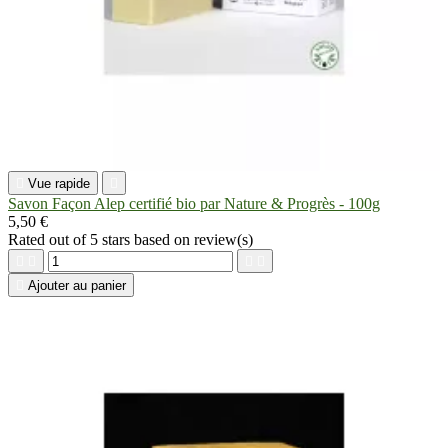

Vue rapide

Savon Façon Alep certifié bio par Nature & Progrès - 100g
5,50 €
Rated
out of 5 stars based on
review(s)





Ajouter au panier