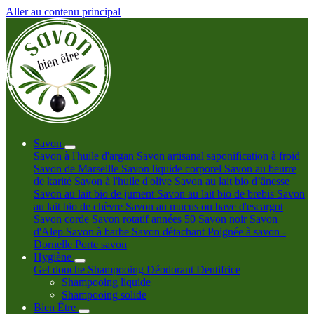
Aller au contenu principal
Savon
Savon à l'huile d'argan
Savon artisanal saponification à froid
Savon de Marseille
Savon liquide corporel
Savon au beurre
de karité
Savon à l'huile d'olive
Savon au lait bio d’ânesse
Savon au lait bio de jument
Savon au lait bio de brebis
Savon
au lait bio de chèvre
Savon au mucus ou bave d'escargot
Savon corde
Savon rotatif années 50
Savon noir
Savon
d'Alep
Savon à barbe
Savon détachant
Poignée à savon -
Dornelle
Porte savon
Hygiène
Gel douche
Shampooing
Déodorant
Dentifrice
Shampooing liquide
Shampooing solide
Bien Être