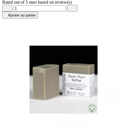
Rated
out of 5 stars based on
review(s)





Ajouter au panier