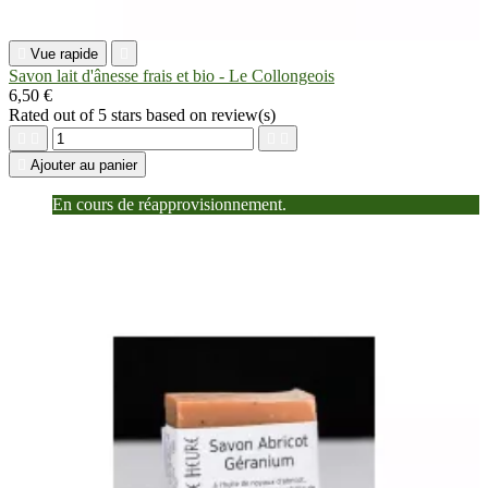

Vue rapide

Savon lait d'ânesse frais et bio - Le Collongeois
6,50 €
Rated
out of 5 stars based on
review(s)





Ajouter au panier
En cours de réapprovisionnement.