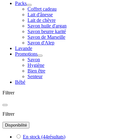
Packs
Coffret cadeau
Lait d'ânesse
Lait de chèvre
Savon huile d'argan
Savon beurre karité
Savon de Marseille
Savon d'Alep
Lavande
Promotions
Savon
Hygiène
Bien être
Senteur
Bébé
Filtrer
Filtrer
Disponibilité
En stock
(44
résultats
)