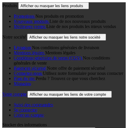
Produits
Afficher ou masquer les liens produits

Promotions
Nos produits en promotion
Nouveaux produits
Liste de nos nouveaux produits
Meilleures ventes
Liste de nos produits les mieux vendus
Notre société
Afficher ou masquer les liens notre société

Livraison
Nos conditions générales de livraison
Mentions légales
Mentions légales
Conditions générales de vente (CGV)
Nos conditions
générales de vente
Paiement sécurisé
Notre offre de paiement sécurisé
Contactez-nous
Utilisez notre formulaire pour nous contacter
Plan du site
Perdu ? Trouvez ce que vous cherchez
Magasins
Votre compte
Afficher ou masquer les liens de votre compte

Suivi des commandes
Se connecter
Créer un compte
Stocker des informations