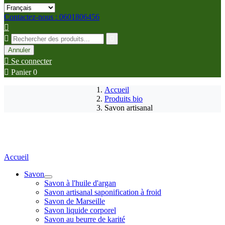
Contactez-nous : 0601806456



Annuler

Se connecter

Panier
0
Accueil
Produits bio
Savon artisanal
Accueil
Savon
Savon à l'huile d'argan
Savon artisanal saponification à froid
Savon de Marseille
Savon liquide corporel
Savon au beurre de karité