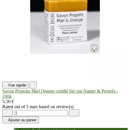

Vue rapide

Savon Propolis Miel Orange certifié bio par Nature & Progrès -
100g
5,50 €
Rated
out of 5 stars based on
review(s)





Ajouter au panier