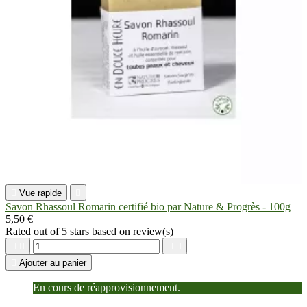

Vue rapide

Savon Rhassoul Romarin certifié bio par Nature & Progrès - 100g
5,50 €
Rated
out of 5 stars based on
review(s)





Ajouter au panier
En cours de réapprovisionnement.