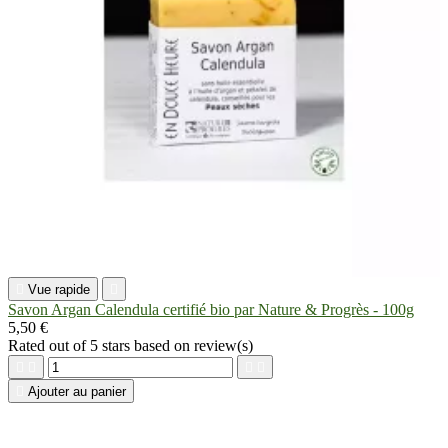

Vue rapide

Savon Argan Calendula certifié bio par Nature & Progrès - 100g
5,50 €
Rated
out of 5 stars based on
review(s)





Ajouter au panier