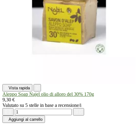

Vista rapida

Aleppo Soap Najel olio di alloro del 30% 170g
9,30 €
Valutato
su 5 stelle in base a
recensione/i





Aggiungi al carrello