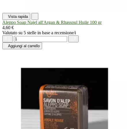

Vista rapida

Aleppo Soap Najel all'Argan & Rhassoul Huile 100 gr
4,60 €
Valutato
su 5 stelle in base a
recensione/i





Aggiungi al carrello