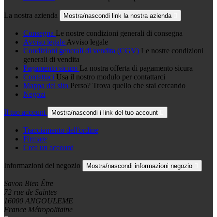
La nostra azienda
Mostra/nascondi link la nostra azienda

Consegna
Le nostre condizioni generali di consegna
Avviso legale
Avviso legale
Condizioni generali di vendita (CGV)
Le nostre condizioni
generali di vendita
Pagamento sicuro
La nostra offerta di pagamento sicura
Contattaci
Usa il nostro modulo per contattarci
Mappa del sito
Perso? Trova quello che stai cercando
Negozi
Il tuo account
Mostra/nascondi i link del tuo account

Tracciamento dell'ordine
Firmare
Crea un account
Informazioni del negozio
Mostra/nascondi informazioni negozio

Savon Bien Être
72 rue de Saintes
16000 ANGOULEME
France Métropolitaine