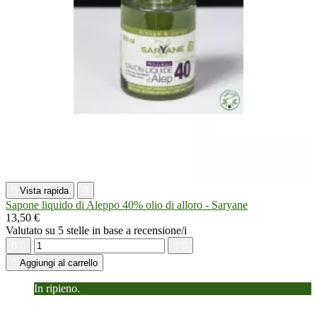

Vista rapida

Sapone liquido di Aleppo 40% olio di alloro - Saryane
13,50 €
Valutato
su 5 stelle in base a
recensione/i





Aggiungi al carrello
In ripieno.