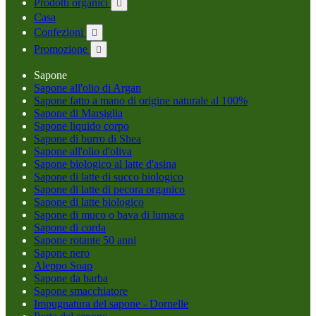
Prodotti organici

Casa
Confezioni

Promozione

Sapone
Sapone all'olio di Argan
Sapone fatto a mano di origine naturale al 100%
Sapone di Marsiglia
Sapone liquido corpo
Sapone di burro di Shea
Sapone all'olio d'oliva
Sapone biologico al latte d'asina
Sapone di latte di succo biologico
Sapone di latte di pecora organico
Sapone di latte biologico
Sapone di muco o bava di lumaca
Sapone di corda
Sapone rotante 50 anni
Sapone nero
Aleppo Soap
Sapone da barba
Sapone smacchiatore
Impugnatura del sapone - Dornelle