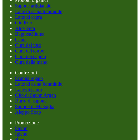
Prodotti organici
Sapone artigianale
Latte di asina femminile
Latte di capra
Giudizio
Aloe Vera
Bagnoschiuma
Capo
Cura del viso
Cura del corpo
Cura dei capelli
Cura della mano
Confezioni
Scatola regalo
Latte di asina femminile
Latte di capra
Olio di Savon Argan
Burro di sapone
Sapone di Marsiglia
Aleppo Soap
Promozione
Savon
Igiene
Bene