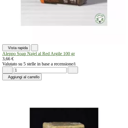

Vista rapida

Aleppo Soap Najel al Red Argile 100 gr
3,66 €
Valutato
su 5 stelle in base a
recensione/i





Aggiungi al carrello