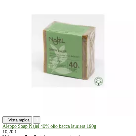

Vista rapida

Aleppo Soap Najel 40% olio bacca lauriera 190g
10,20 €