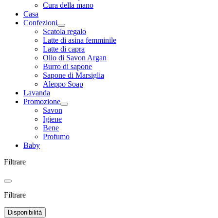
Cura della mano
Casa
Confezioni
Scatola regalo
Latte di asina femminile
Latte di capra
Olio di Savon Argan
Burro di sapone
Sapone di Marsiglia
Aleppo Soap
Lavanda
Promozione
Savon
Igiene
Bene
Profumo
Baby
Filtrare
Filtrare
Disponibilità