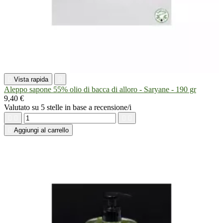

Vista rapida

Aleppo sapone 55% olio di bacca di alloro - Saryane - 190 gr
9,40 €
Valutato
su 5 stelle in base a
recensione/i





Aggiungi al carrello