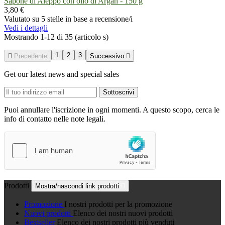
Sapone di Aleppo con olio di Argan - 150 g
3,80 €
Valutato
su 5 stelle in base a
recensione/i
Vedi i dettagli
Mostrando 1-12 di 35 (articolo s)
1
2
3

Precedente
Successivo

Get our latest news and special sales
Puoi annullare l'iscrizione in ogni momenti. A questo scopo, cerca le
info di contatto nelle note legali.
Prodotti
Mostra/nascondi link prodotti

Promozione
I nostri prodotti per la promozione
Nuovi prodotti
Elenco dei nostri nuovi prodotti
Bestseller
Elenco dei nostri prodotti più venduti