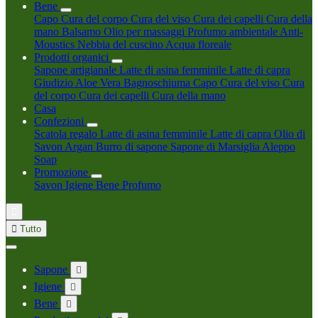
Bene
Capo
Cura del corpo
Cura del viso
Cura dei capelli
Cura della
mano
Balsamo
Olio per massaggi
Profumo ambientale
Anti-
Moustics
Nebbia del cuscino
Acqua floreale
Prodotti organici
Sapone artigianale
Latte di asina femminile
Latte di capra
Giudizio
Aloe Vera
Bagnoschiuma
Capo
Cura del viso
Cura
del corpo
Cura dei capelli
Cura della mano
Casa
Confezioni
Scatola regalo
Latte di asina femminile
Latte di capra
Olio di
Savon Argan
Burro di sapone
Sapone di Marsiglia
Aleppo
Soap
Promozione
Savon
Igiene
Bene
Profumo


Tutto
Sapone

Igiene

Bene
