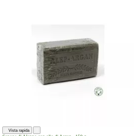

Vista rapida
