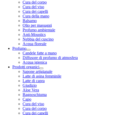
Cura del corpo
Cura del viso
Cura dei capelli
Cura della mano
Balsamo
Olio per massaggi
Profumo ambientale
Anti-Moustics
Nebbia del cuscino
Acqua floreale
Profumo
Candele fatte a mano
Diffusore di profumo di atmosfera
Acqua igienica
Prodotti organici
Sapone artigianale
Latte di asina femminile
Latte di capra
Giudizio
Aloe Vera
Bagnoschiuma
Capo
Cura del viso
Cura del corpo
Cura dei capelli