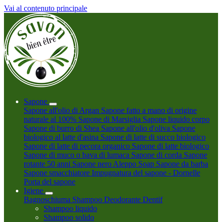
Vai al contenuto principale
Sapone
Sapone all'olio di Argan
Sapone fatto a mano di origine
naturale al 100%
Sapone di Marsiglia
Sapone liquido corpo
Sapone di burro di Shea
Sapone all'olio d'oliva
Sapone
biologico al latte d'asina
Sapone di latte di succo biologico
Sapone di latte di pecora organico
Sapone di latte biologico
Sapone di muco o bava di lumaca
Sapone di corda
Sapone
rotante 50 anni
Sapone nero
Aleppo Soap
Sapone da barba
Sapone smacchiatore
Impugnatura del sapone - Dornelle
Porta del sapone
Igiene
Bagnoschiuma
Shampoo
Deodorante
Dentif
Shampoo liquido
Shampoo solido