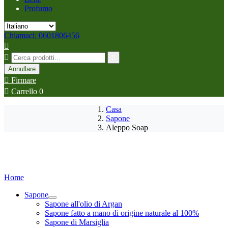
Profumo
Chiamaci: 0601806456



Annullare

Firmare

Carrello
0
Casa
Sapone
Aleppo Soap
Home
Sapone
Sapone all'olio di Argan
Sapone fatto a mano di origine naturale al 100%
Sapone di Marsiglia