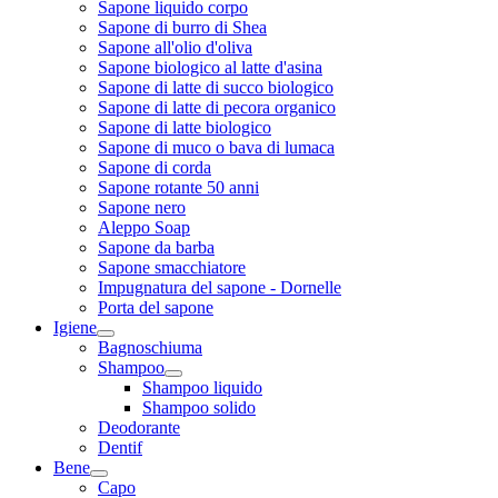
Sapone liquido corpo
Sapone di burro di Shea
Sapone all'olio d'oliva
Sapone biologico al latte d'asina
Sapone di latte di succo biologico
Sapone di latte di pecora organico
Sapone di latte biologico
Sapone di muco o bava di lumaca
Sapone di corda
Sapone rotante 50 anni
Sapone nero
Aleppo Soap
Sapone da barba
Sapone smacchiatore
Impugnatura del sapone - Dornelle
Porta del sapone
Igiene
Bagnoschiuma
Shampoo
Shampoo liquido
Shampoo solido
Deodorante
Dentif
Bene
Capo