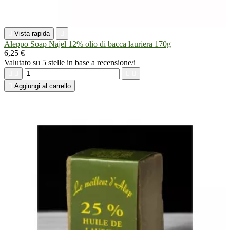

Vista rapida

Aleppo Soap Najel 12% olio di bacca lauriera 170g
6,25 €
Valutato
su 5 stelle in base a
recensione/i





Aggiungi al carrello