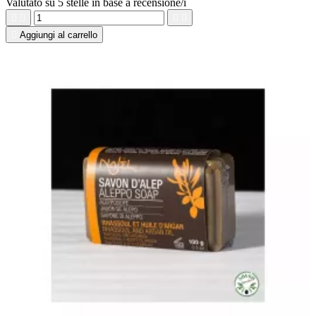
Valutato
su 5 stelle in base a
recensione/i





Aggiungi al carrello