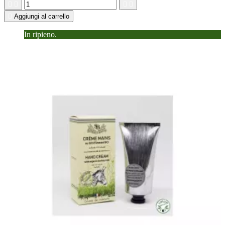





Aggiungi al carrello
In ripieno.