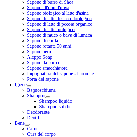
Sapone di burro di Shea
Sapone all'olio d'oliva
Sapone biologico al latte d'asina
Sapone di latte di succo biologico
Sapone di latte di pecora organico
Sapone di latte biologico
Sapone di muco o bava di lumaca
Sapone di corda
Sapone rotante 50 anni
Sapone nero
Aleppo Soap
Sapone da barba
Sapone smacchiatore
Impugnatura del sapone - Dornelle
Porta del sapone
Igiene
Bagnoschiuma
Shampoo
Shampoo liquido
Shampoo solido
Deodorante
Dentif
Bene
Capo
Cura del corpo