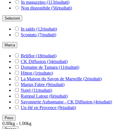
In magazzino
(113
risultati
)
Non disponibile
(56
risultati
)
Selezioni
In saldo
(12
risultati
)
Scontato
(7
risultati
)
Marca
Beliflor
(18
risultati
)
CK Diffusion
(34
risultati
)
Domaine de Tamara
(11
risultati
)
Hitton
(1
risultato
)
La Maison du Savon de Marseille
(2
risultati
)
Marius Fabre
(9
risultati
)
Najel
(11
risultati
)
Rampal Latour
(6
risultati
)
Savonnerie Aubagnaise - CK Diffusion
(4
risultati
)
Un été en Provence
(9
risultati
)
Peso
0.00kg - 1.00kg