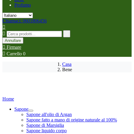
Profumo
Chiamaci: 0601806456



Annullare

Firmare

Carrello
0
Casa
Bene
Home
Sapone
Sapone all'olio di Argan
Sapone fatto a mano di origine naturale al 100%
Sapone di Marsiglia
Sapone liquido corpo