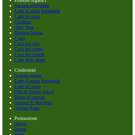
Prodotti organici
Sapone artigianale
Latte di asina femminile
Latte di capra
Giudizio
Aloe Vera
Bagnoschiuma
Capo
Cura del viso
Cura del corpo
Cura dei capelli
Cura della mano
Confezioni
Scatola regalo
Latte di asina femminile
Latte di capra
Olio di Savon Argan
Burro di sapone
Sapone di Marsiglia
Aleppo Soap
Promozione
Savon
Igiene
Bene