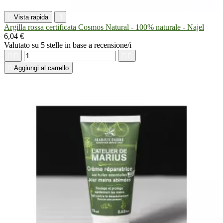

Vista rapida

Argilla rossa certificata Cosmos Natural - 100% naturale - Najel
6,04 €
Valutato
su 5 stelle in base a
recensione/i





Aggiungi al carrello