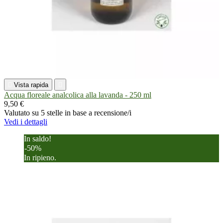

Vista rapida

Acqua floreale analcolica alla lavanda - 250 ml
9,50 €
Valutato
su 5 stelle in base a
recensione/i
Vedi i dettagli
In saldo!
-50%
In ripieno.