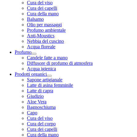
Cura del viso
Cura dei capelli
Cura della mano
Balsamo
Olio per massaggi
Profumo ambientale
Anti-Moustics
Nebbia del cuscino
Acqua floreale
Profumo
Candele fatte a mano
Diffusore di profumo di atmosfera
Acqua igienica
Prodotti organici
Sapone artigianale
Latte di asina femminile
Latte di capra
Giudizio
Aloe Vera
Bagnoschiuma
Capo
Cura del viso
Cura del corpo
Cura dei capelli
Cura della mano