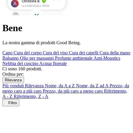
Bene
La nostra gamma di prodotti Good Being.
Capo
Cura del corpo
Cura del viso
Cura dei capelli
Cura della mano
Balsamo
Olio per massaggi
Profumo ambientale
Anti-Moustics
Nebbia del cuscino
Acqua floreale
Ci sono 160 prodotti.
Ordina per:
Rilevanza
Più venduti
Rilevanza
Nome, da A a Z
Nome, da Z ad A
Prezzo, da
meno caro a più caro
Prezzo, da più caro a meno caro
Riferimento,
A - Z
Riferimento, Z - A

Filtro