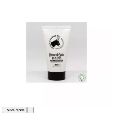

Vista rapida
