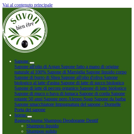
Vai al contenuto principale
Sapone
Sapone all'olio di Argan
Sapone fatto a mano di origine
naturale al 100%
Sapone di Marsiglia
Sapone liquido corpo
Sapone di burro di Shea
Sapone all'olio d'oliva
Sapone
biologico al latte d'asina
Sapone di latte di succo biologico
Sapone di latte di pecora organico
Sapone di latte biologico
Sapone di muco o bava di lumaca
Sapone di corda
Sapone
rotante 50 anni
Sapone nero
Aleppo Soap
Sapone da barba
Sapone smacchiatore
Impugnatura del sapone - Dornelle
Porta del sapone
Igiene
Bagnoschiuma
Shampoo
Deodorante
Dentif
Shampoo liquido
Shampoo solido