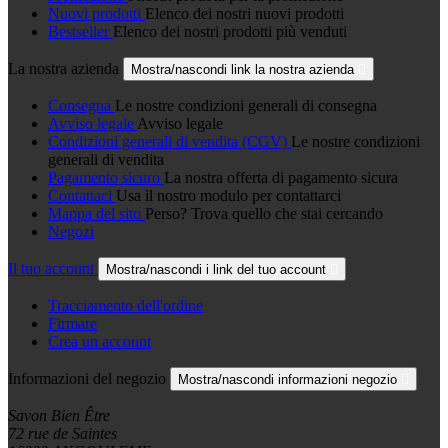
Nuovi prodotti
Elenco dei nostri nuovi prodotti
Bestseller
Elenco dei nostri prodotti più venduti
La nostra azienda
Mostra/nascondi link la nostra azienda

Consegna
Le nostre condizioni generali di consegna
Avviso legale
Avviso legale
Condizioni generali di vendita (CGV)
Le nostre condizioni
generali di vendita
Pagamento sicuro
La nostra offerta di pagamento sicura
Contattaci
Usa il nostro modulo per contattarci
Mappa del sito
Perso? Trova quello che stai cercando
Negozi
Il tuo account
Mostra/nascondi i link del tuo account

Tracciamento dell'ordine
Firmare
Crea un account
Informazioni del negozio
Mostra/nascondi informazioni negozio

Savon Bien Être
72 rue de Saintes