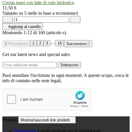
Crema mani con latte di culo biologico
11,50 €
Valutato
su 5 stelle in base a
recensione/i





Aggiungi al carrello
Mostrando 1-12 di 160 (articolo s)
…
1
2
3
14

Precedente
Successivo

Get our latest news and special sales
Puoi annullare l'iscrizione in ogni momenti. A questo scopo, cerca le
info di contatto nelle note legali.
Prodotti
Mostra/nascondi link prodotti

Promozione
I nostri prodotti per la promozione