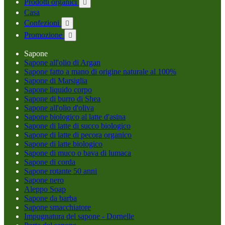
Prodotti organici

Casa
Confezioni

Promozione

Sapone
Sapone all'olio di Argan
Sapone fatto a mano di origine naturale al 100%
Sapone di Marsiglia
Sapone liquido corpo
Sapone di burro di Shea
Sapone all'olio d'oliva
Sapone biologico al latte d'asina
Sapone di latte di succo biologico
Sapone di latte di pecora organico
Sapone di latte biologico
Sapone di muco o bava di lumaca
Sapone di corda
Sapone rotante 50 anni
Sapone nero
Aleppo Soap
Sapone da barba
Sapone smacchiatore
Impugnatura del sapone - Dornelle