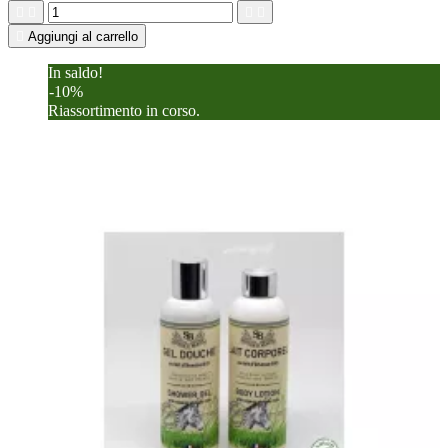





Aggiungi al carrello
In saldo!
-10%
Riassortimento in corso.