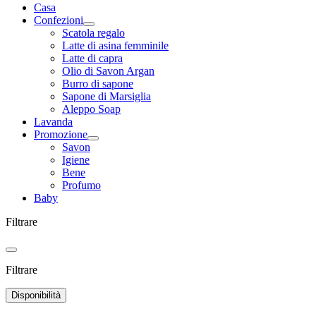
Casa
Confezioni
Scatola regalo
Latte di asina femminile
Latte di capra
Olio di Savon Argan
Burro di sapone
Sapone di Marsiglia
Aleppo Soap
Lavanda
Promozione
Savon
Igiene
Bene
Profumo
Baby
Filtrare
Filtrare
Disponibilità