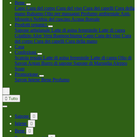
Bene
Capo
Cura del corpo
Cura del viso
Cura dei capelli
Cura della
mano
Balsamo
Olio per massaggi
Profumo ambientale
Anti-
Moustics
Nebbia del cuscino
Acqua floreale
Prodotti organici
Sapone artigianale
Latte di asina femminile
Latte di capra
Giudizio
Aloe Vera
Bagnoschiuma
Capo
Cura del viso
Cura
del corpo
Cura dei capelli
Cura della mano
Casa
Confezioni
Scatola regalo
Latte di asina femminile
Latte di capra
Olio di
Savon Argan
Burro di sapone
Sapone di Marsiglia
Aleppo
Soap
Promozione
Savon
Igiene
Bene
Profumo


Tutto
Sapone

Igiene

Bene
