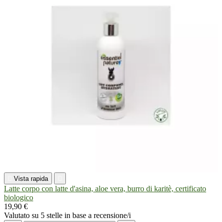

Vista rapida

Latte corpo con latte d'asina, aloe vera, burro di karitè, certificato
biologico
19,90 €
Valutato
su 5 stelle in base a
recensione/i