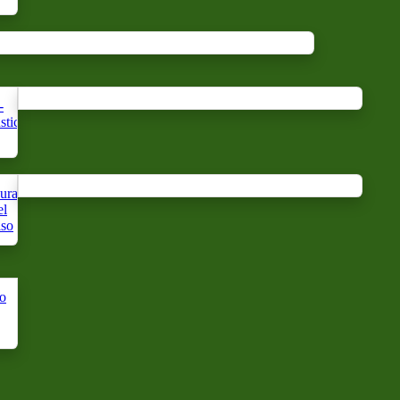
-
Nebbia
Acqua
tics
del
floreale
cuscino
ura
Cura
Cura
Cura
el
del
dei
della
iso
corpo
capelli
mano
o