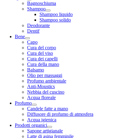
Bagnoschiuma
Shampoo
Shampoo liquido
Shampoo solido
Deodorante
Dentif
Bene
Capo
Cura del corpo
Cura del viso
Cura dei capelli
Cura della mano
Balsamo
Olio per massaggi
Profumo ambientale
Anti-Moustics
Nebbia del cuscino
Acqua floreale
Profumo
Candele fatte a mano
Diffusore di profumo di atmosfera
Acqua igienica
Prodotti organici
Sapone artigianale
Latte di asina femminile