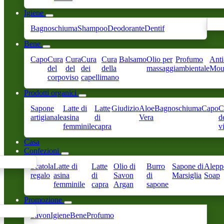
Igiene
Bagnoschiuma
Shampoo
Deodorante
Dentif
Bene
Capo
Cura
Cura
Cura
Cura
Balsamo
Olio per
Profumo
Anti
del
del
dei
della
massaggi
ambientale
Mous
corpo
viso
capelli
mano
Prodotti organici
Sapone
Latte di
Latte
Giudizio
Aloe
Bagnoschiuma
Capo
C
artigianale
asina
di
Vera
d
femminile
capra
v
Casa
Confezioni
Scatola
Latte di
Latte
Olio di
Burro
Sapone di
Alepp
regalo
asina
di
Savon
di
Marsiglia
Soap
femminile
capra
Argan
sapone
Promozione
Savon
Igiene
Bene
Profumo