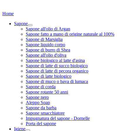
Home
Sapone
Sapone all'olio di Argan
Sapone fatto a mano di origine naturale al 100%
Sapone di Marsiglia
Sapone liquido corpo
Sapone di burro di Shea
Sapone all'olio d'oliva
Sapone biologico al latte d'asina
Sapone di latte di succo biologico
Sapone di latte di pecora organico
Sapone di latte biologico
Sapone di muco o bava di lumaca
Sapone di corda
Sapone rotante 50 anni
Sapone nero
Aleppo Soap
Sapone da barba
Sapone smacchiatore
Impugnatura del sapone - Dornelle
Porta del sapone
Igiene