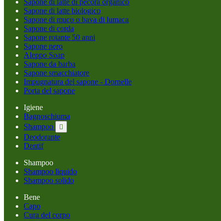
Sapone di latte di pecora organico
Sapone di latte biologico
Sapone di muco o bava di lumaca
Sapone di corda
Sapone rotante 50 anni
Sapone nero
Aleppo Soap
Sapone da barba
Sapone smacchiatore
Impugnatura del sapone - Dornelle
Porta del sapone
Igiene
Bagnoschiuma
Shampoo

Deodorante
Dentif
Shampoo
Shampoo liquido
Shampoo solido
Bene
Capo
Cura del corpo