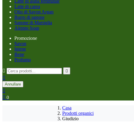
Latte di asina femminile
Latte di capra
Olio di Savon Argan
Burro di sapone
Sapone di Marsiglia
Aleppo Soap
Promozione
Savon
Igiene
Bene
Profumo



Annullare


0
Casa
Prodotti organici
Giudizio