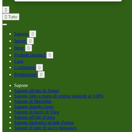


Tutto
Sapone

Igiene

Bene

Prodotti organici

Casa
Confezioni

Promozione

Sapone
Sapone all'olio di Argan
Sapone fatto a mano di origine naturale al 100%
Sapone di Marsiglia
Sapone liquido corpo
Sapone di burro di Shea
Sapone all'olio d'oliva
Sapone biologico al latte d'asina
Sapone di latte di succo biologico