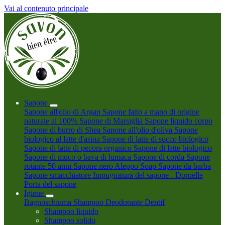
Vai al contenuto principale
Sapone
Sapone all'olio di Argan
Sapone fatto a mano di origine
naturale al 100%
Sapone di Marsiglia
Sapone liquido corpo
Sapone di burro di Shea
Sapone all'olio d'oliva
Sapone
biologico al latte d'asina
Sapone di latte di succo biologico
Sapone di latte di pecora organico
Sapone di latte biologico
Sapone di muco o bava di lumaca
Sapone di corda
Sapone
rotante 50 anni
Sapone nero
Aleppo Soap
Sapone da barba
Sapone smacchiatore
Impugnatura del sapone - Dornelle
Porta del sapone
Igiene
Bagnoschiuma
Shampoo
Deodorante
Dentif
Shampoo liquido
Shampoo solido