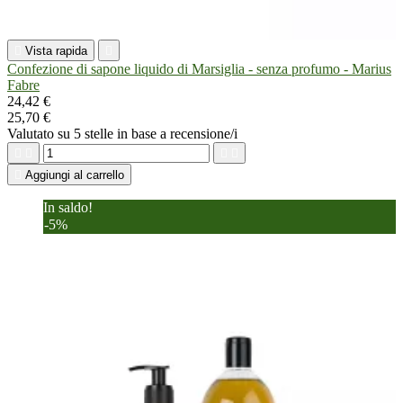

Vista rapida

Confezione di sapone liquido di Marsiglia - senza profumo - Marius
Fabre
24,42 €
25,70 €
Valutato
su 5 stelle in base a
recensione/i





Aggiungi al carrello
In saldo!
-5%