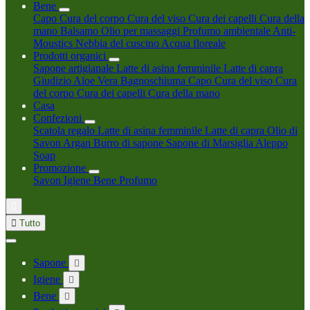
Bene
Capo
Cura del corpo
Cura del viso
Cura dei capelli
Cura della
mano
Balsamo
Olio per massaggi
Profumo ambientale
Anti-
Moustics
Nebbia del cuscino
Acqua floreale
Prodotti organici
Sapone artigianale
Latte di asina femminile
Latte di capra
Giudizio
Aloe Vera
Bagnoschiuma
Capo
Cura del viso
Cura
del corpo
Cura dei capelli
Cura della mano
Casa
Confezioni
Scatola regalo
Latte di asina femminile
Latte di capra
Olio di
Savon Argan
Burro di sapone
Sapone di Marsiglia
Aleppo
Soap
Promozione
Savon
Igiene
Bene
Profumo


Tutto
Sapone

Igiene

Bene
