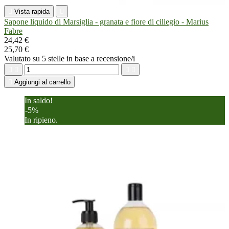

Vista rapida

Sapone liquido di Marsiglia - granata e fiore di ciliegio - Marius
Fabre
24,42 €
25,70 €
Valutato
su 5 stelle in base a
recensione/i





Aggiungi al carrello
In saldo!
-5%
In ripieno.