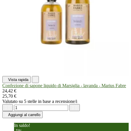

Vista rapida

Confezione di sapone liquido di Marsiglia - lavanda - Marius Fabre
24,42 €
25,70 €
Valutato
su 5 stelle in base a
recensione/i





Aggiungi al carrello
In saldo!
-5%