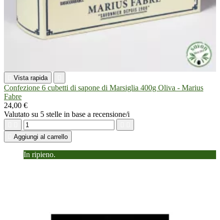

Vista rapida

Confezione 6 cubetti di sapone di Marsiglia 400g Oliva - Marius
Fabre
24,00 €
Valutato
su 5 stelle in base a
recensione/i





Aggiungi al carrello
In ripieno.