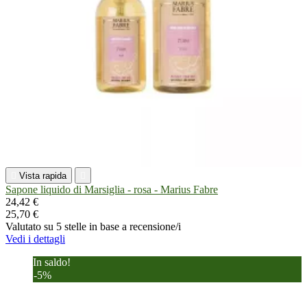

Vista rapida

Sapone liquido di Marsiglia - rosa - Marius Fabre
24,42 €
25,70 €
Valutato
su 5 stelle in base a
recensione/i
Vedi i dettagli
In saldo!
-5%