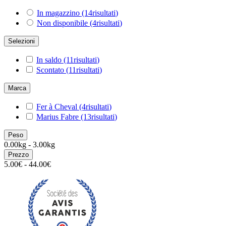
In magazzino
(14
risultati
)
Non disponibile
(4
risultati
)
Selezioni
In saldo
(11
risultati
)
Scontato
(11
risultati
)
Marca
Fer à Cheval
(4
risultati
)
Marius Fabre
(13
risultati
)
Peso
0.00kg - 3.00kg
Prezzo
5.00€ - 44.00€