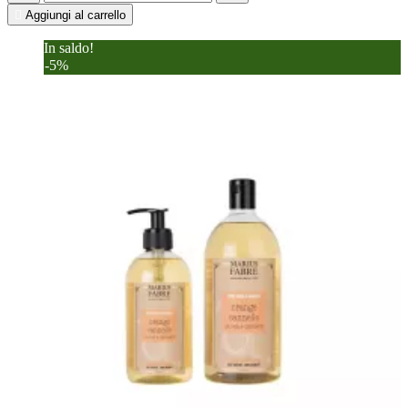

Aggiungi al carrello
In saldo!
-5%