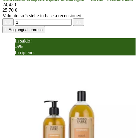
24,42 €
25,70 €
Valutato
su 5 stelle in base a
recensione/i





Aggiungi al carrello
In saldo!
-5%
In ripieno.