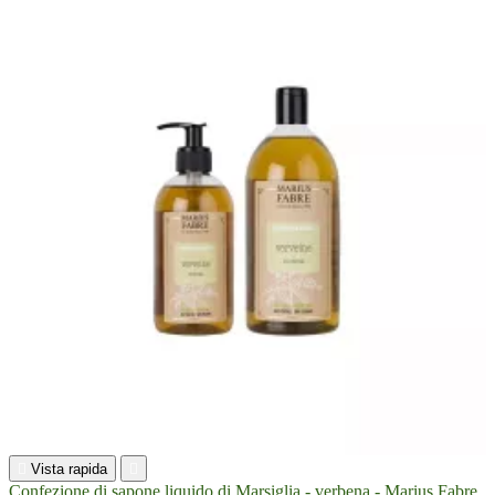

Vista rapida

Confezione di sapone liquido di Marsiglia - verbena - Marius Fabre