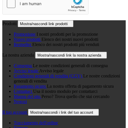
Prodotti
Mostra/nascondi link prodotti

Promozione
I nostri prodotti per la promozione
Nuovi prodotti
Elenco dei nostri nuovi prodotti
Bestseller
Elenco dei nostri prodotti più venduti
La nostra azienda
Mostra/nascondi link la nostra azienda

Consegna
Le nostre condizioni generali di consegna
Avviso legale
Avviso legale
Condizioni generali di vendita (CGV)
Le nostre condizioni
generali di vendita
Pagamento sicuro
La nostra offerta di pagamento sicura
Contattaci
Usa il nostro modulo per contattarci
Mappa del sito
Perso? Trova quello che stai cercando
Negozi
Il tuo account
Mostra/nascondi i link del tuo account

Tracciamento dell'ordine
Firmare