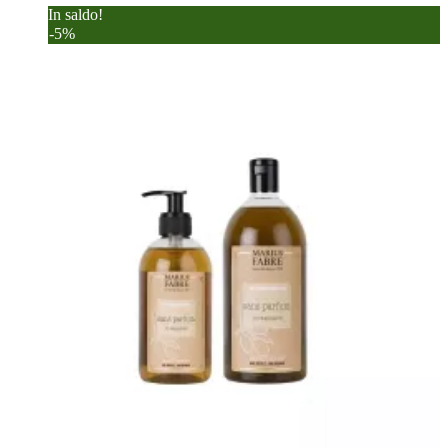
In saldo!
-5%