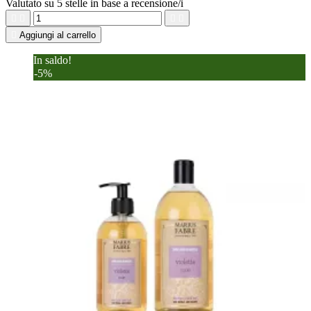
Valutato
su 5 stelle in base a
recensione/i





Aggiungi al carrello
In saldo!
-5%