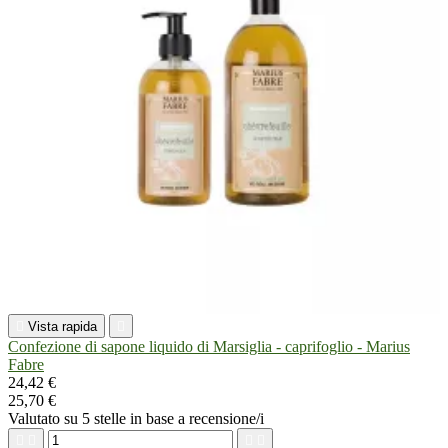

Vista rapida

Confezione di sapone liquido di Marsiglia - caprifoglio - Marius
Fabre
24,42 €
25,70 €
Valutato
su 5 stelle in base a
recensione/i



