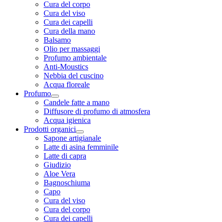
Cura del corpo
Cura del viso
Cura dei capelli
Cura della mano
Balsamo
Olio per massaggi
Profumo ambientale
Anti-Moustics
Nebbia del cuscino
Acqua floreale
Profumo
Candele fatte a mano
Diffusore di profumo di atmosfera
Acqua igienica
Prodotti organici
Sapone artigianale
Latte di asina femminile
Latte di capra
Giudizio
Aloe Vera
Bagnoschiuma
Capo
Cura del viso
Cura del corpo
Cura dei capelli