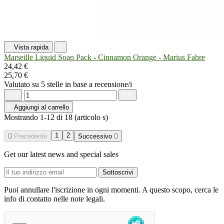

Vista rapida

Marseille Liquid Soap Pack - Cinnamon Orange - Marius Fabre
24,42 €
25,70 €
Valutato
su 5 stelle in base a
recensione/i





Aggiungi al carrello
Mostrando 1-12 di 18 (articolo s)
1
2

Precedente
Successivo

Get our latest news and special sales
Puoi annullare l'iscrizione in ogni momenti. A questo scopo, cerca le
info di contatto nelle note legali.