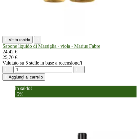

Vista rapida

Sapone liquido di Marsiglia - viola - Marius Fabre
24,42 €
25,70 €
Valutato
su 5 stelle in base a
recensione/i





Aggiungi al carrello
In saldo!
-5%