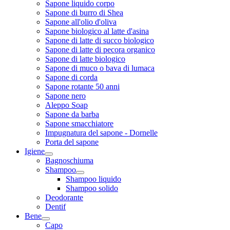
Sapone liquido corpo
Sapone di burro di Shea
Sapone all'olio d'oliva
Sapone biologico al latte d'asina
Sapone di latte di succo biologico
Sapone di latte di pecora organico
Sapone di latte biologico
Sapone di muco o bava di lumaca
Sapone di corda
Sapone rotante 50 anni
Sapone nero
Aleppo Soap
Sapone da barba
Sapone smacchiatore
Impugnatura del sapone - Dornelle
Porta del sapone
Igiene
Bagnoschiuma
Shampoo
Shampoo liquido
Shampoo solido
Deodorante
Dentif
Bene
Capo