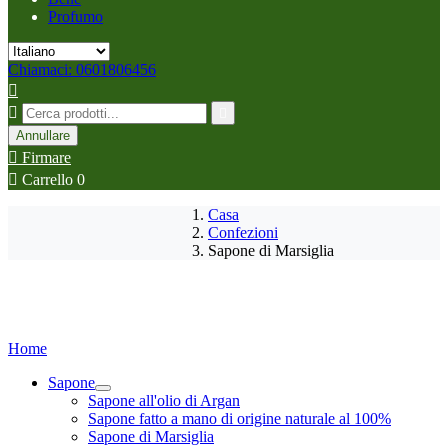
Profumo
Chiamaci: 0601806456



Annullare

Firmare

Carrello
0
Casa
Confezioni
Sapone di Marsiglia
Home
Sapone
Sapone all'olio di Argan
Sapone fatto a mano di origine naturale al 100%
Sapone di Marsiglia