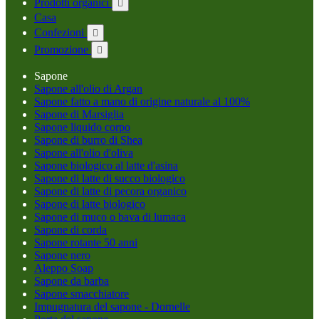
Prodotti organici

Casa
Confezioni

Promozione

Sapone
Sapone all'olio di Argan
Sapone fatto a mano di origine naturale al 100%
Sapone di Marsiglia
Sapone liquido corpo
Sapone di burro di Shea
Sapone all'olio d'oliva
Sapone biologico al latte d'asina
Sapone di latte di succo biologico
Sapone di latte di pecora organico
Sapone di latte biologico
Sapone di muco o bava di lumaca
Sapone di corda
Sapone rotante 50 anni
Sapone nero
Aleppo Soap
Sapone da barba
Sapone smacchiatore
Impugnatura del sapone - Dornelle