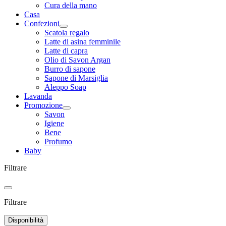
Cura della mano
Casa
Confezioni
Scatola regalo
Latte di asina femminile
Latte di capra
Olio di Savon Argan
Burro di sapone
Sapone di Marsiglia
Aleppo Soap
Lavanda
Promozione
Savon
Igiene
Bene
Profumo
Baby
Filtrare
Filtrare
Disponibilità