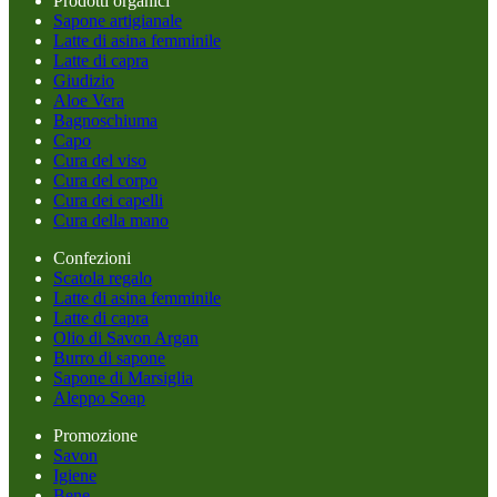
Prodotti organici
Sapone artigianale
Latte di asina femminile
Latte di capra
Giudizio
Aloe Vera
Bagnoschiuma
Capo
Cura del viso
Cura del corpo
Cura dei capelli
Cura della mano
Confezioni
Scatola regalo
Latte di asina femminile
Latte di capra
Olio di Savon Argan
Burro di sapone
Sapone di Marsiglia
Aleppo Soap
Promozione
Savon
Igiene
Bene