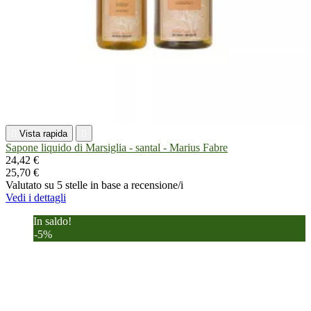

Vista rapida

Sapone liquido di Marsiglia - santal - Marius Fabre
24,42 €
25,70 €
Valutato
su 5 stelle in base a
recensione/i
Vedi i dettagli
In saldo!
-5%