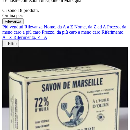
Le nostre confezioni di sapone di Marsiglia
Ci sono 18 prodotti.
Ordina per:
Rilevanza
Più venduti
Rilevanza
Nome, da A a Z
Nome, da Z ad A
Prezzo, da
meno caro a più caro
Prezzo, da più caro a meno caro
Riferimento,
A - Z
Riferimento, Z - A

Filtro