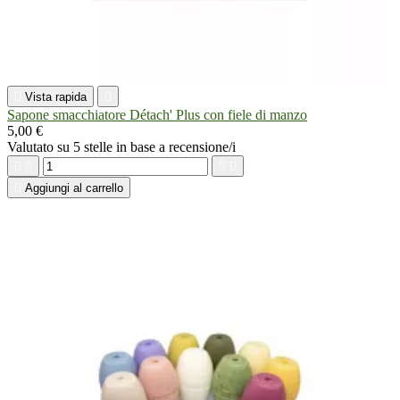

Vista rapida

Sapone smacchiatore Détach' Plus con fiele di manzo
5,00 €
Valutato
su 5 stelle in base a
recensione/i





Aggiungi al carrello