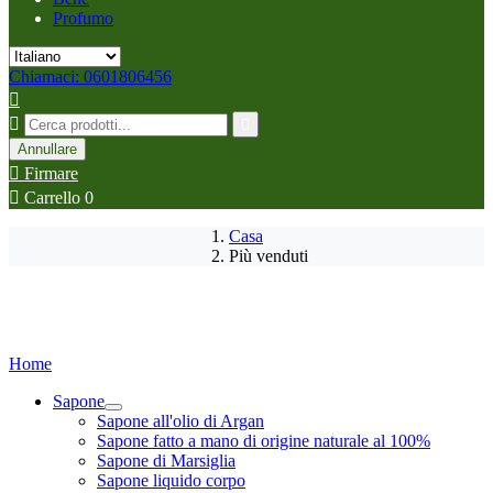
Profumo
Chiamaci: 0601806456



Annullare

Firmare

Carrello
0
Casa
Più venduti
Home
Sapone
Sapone all'olio di Argan
Sapone fatto a mano di origine naturale al 100%
Sapone di Marsiglia
Sapone liquido corpo