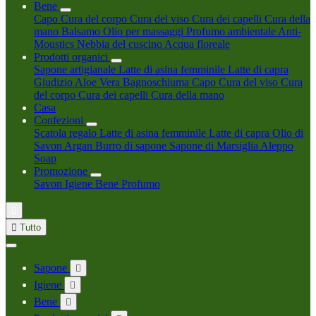
Bene
Capo
Cura del corpo
Cura del viso
Cura dei capelli
Cura della
mano
Balsamo
Olio per massaggi
Profumo ambientale
Anti-
Moustics
Nebbia del cuscino
Acqua floreale
Prodotti organici
Sapone artigianale
Latte di asina femminile
Latte di capra
Giudizio
Aloe Vera
Bagnoschiuma
Capo
Cura del viso
Cura
del corpo
Cura dei capelli
Cura della mano
Casa
Confezioni
Scatola regalo
Latte di asina femminile
Latte di capra
Olio di
Savon Argan
Burro di sapone
Sapone di Marsiglia
Aleppo
Soap
Promozione
Savon
Igiene
Bene
Profumo


Tutto
Sapone

Igiene

Bene
