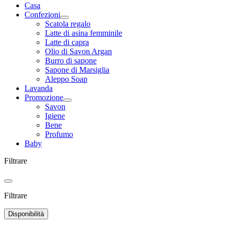
Casa
Confezioni
Scatola regalo
Latte di asina femminile
Latte di capra
Olio di Savon Argan
Burro di sapone
Sapone di Marsiglia
Aleppo Soap
Lavanda
Promozione
Savon
Igiene
Bene
Profumo
Baby
Filtrare
Filtrare
Disponibilità