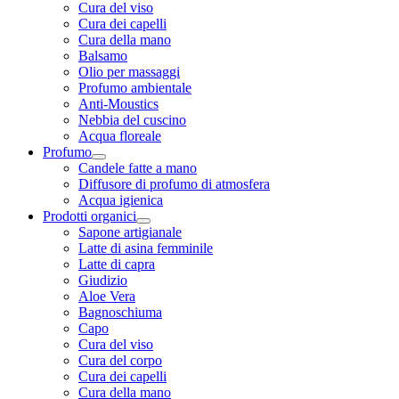
Cura del viso
Cura dei capelli
Cura della mano
Balsamo
Olio per massaggi
Profumo ambientale
Anti-Moustics
Nebbia del cuscino
Acqua floreale
Profumo
Candele fatte a mano
Diffusore di profumo di atmosfera
Acqua igienica
Prodotti organici
Sapone artigianale
Latte di asina femminile
Latte di capra
Giudizio
Aloe Vera
Bagnoschiuma
Capo
Cura del viso
Cura del corpo
Cura dei capelli
Cura della mano