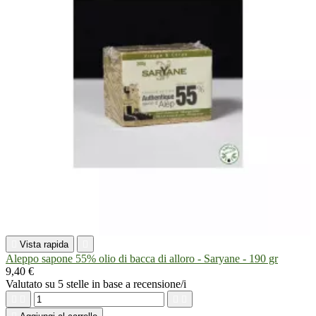

Vista rapida

Aleppo sapone 55% olio di bacca di alloro - Saryane - 190 gr
9,40 €
Valutato
su 5 stelle in base a
recensione/i



