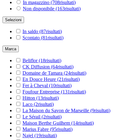
In magazzino
(708
risultati
)
Non disponibile
(163
risultati
)
Selezioni
In saldo
(87
risultati
)
Scontato
(81
risultati
)
Marca
Beliflor
(18
risultati
)
CK Diffusion
(64
risultati
)
Domaine de Tamara
(24
risultati
)
En Douce Heure
(21
risultati
)
Fer à Cheval
(10
risultati
)
Foufour Entreprise
(131
risultati
)
Hitton
(13
risultati
)
Laco
(2
risultati
)
La Maison du Savon de Marseille
(9
risultati
)
Le Sérail
(2
risultati
)
Maison Berthe Guilhem
(14
risultati
)
Marius Fabre
(95
risultati
)
Najel
(19
risultati
)