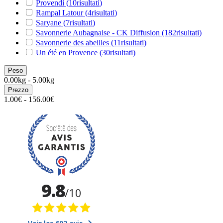
Provendi
(10
risultati
)
Rampal Latour
(4
risultati
)
Saryane
(7
risultati
)
Savonnerie Aubagnaise - CK Diffusion
(182
risultati
)
Savonnerie des abeilles
(11
risultati
)
Un été en Provence
(30
risultati
)
Peso
0.00kg - 5.00kg
Prezzo
1.00€ - 156.00€