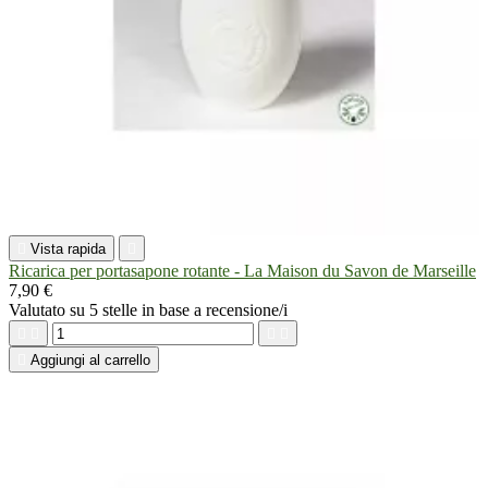

Vista rapida

Ricarica per portasapone rotante - La Maison du Savon de Marseille
7,90 €
Valutato
su 5 stelle in base a
recensione/i





Aggiungi al carrello