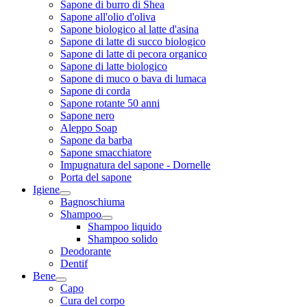
Sapone di burro di Shea
Sapone all'olio d'oliva
Sapone biologico al latte d'asina
Sapone di latte di succo biologico
Sapone di latte di pecora organico
Sapone di latte biologico
Sapone di muco o bava di lumaca
Sapone di corda
Sapone rotante 50 anni
Sapone nero
Aleppo Soap
Sapone da barba
Sapone smacchiatore
Impugnatura del sapone - Dornelle
Porta del sapone
Igiene
Bagnoschiuma
Shampoo
Shampoo liquido
Shampoo solido
Deodorante
Dentif
Bene
Capo
Cura del corpo