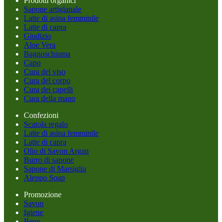
Prodotti organici
Sapone artigianale
Latte di asina femminile
Latte di capra
Giudizio
Aloe Vera
Bagnoschiuma
Capo
Cura del viso
Cura del corpo
Cura dei capelli
Cura della mano
Confezioni
Scatola regalo
Latte di asina femminile
Latte di capra
Olio di Savon Argan
Burro di sapone
Sapone di Marsiglia
Aleppo Soap
Promozione
Savon
Igiene
Bene