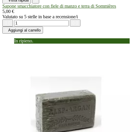

Vista rapida

Sapone smacchiatore con fiele di manzo e terra di Sommières
5,00 €
Valutato
su 5 stelle in base a
recensione/i





Aggiungi al carrello
In ripieno.