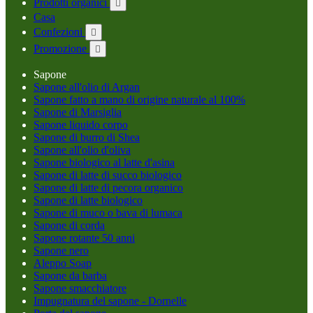
Prodotti organici

Casa
Confezioni

Promozione

Sapone
Sapone all'olio di Argan
Sapone fatto a mano di origine naturale al 100%
Sapone di Marsiglia
Sapone liquido corpo
Sapone di burro di Shea
Sapone all'olio d'oliva
Sapone biologico al latte d'asina
Sapone di latte di succo biologico
Sapone di latte di pecora organico
Sapone di latte biologico
Sapone di muco o bava di lumaca
Sapone di corda
Sapone rotante 50 anni
Sapone nero
Aleppo Soap
Sapone da barba
Sapone smacchiatore
Impugnatura del sapone - Dornelle