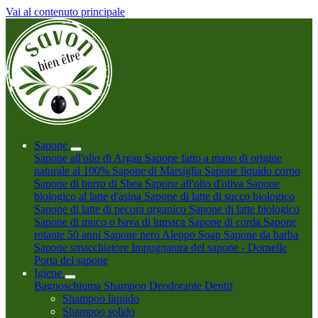
Vai al contenuto principale
Sapone
Sapone all'olio di Argan
Sapone fatto a mano di origine
naturale al 100%
Sapone di Marsiglia
Sapone liquido corpo
Sapone di burro di Shea
Sapone all'olio d'oliva
Sapone
biologico al latte d'asina
Sapone di latte di succo biologico
Sapone di latte di pecora organico
Sapone di latte biologico
Sapone di muco o bava di lumaca
Sapone di corda
Sapone
rotante 50 anni
Sapone nero
Aleppo Soap
Sapone da barba
Sapone smacchiatore
Impugnatura del sapone - Dornelle
Porta del sapone
Igiene
Bagnoschiuma
Shampoo
Deodorante
Dentif
Shampoo liquido
Shampoo solido