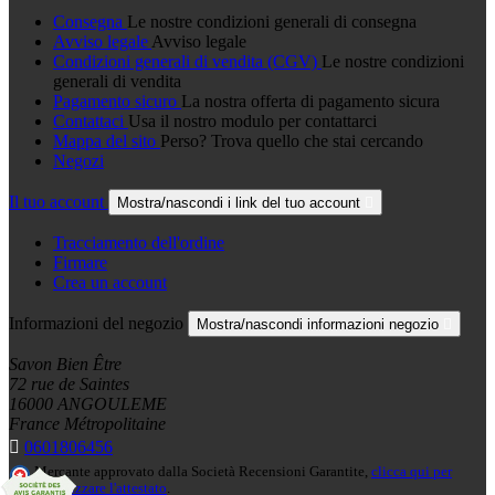
Consegna
Le nostre condizioni generali di consegna
Avviso legale
Avviso legale
Condizioni generali di vendita (CGV)
Le nostre condizioni
generali di vendita
Pagamento sicuro
La nostra offerta di pagamento sicura
Contattaci
Usa il nostro modulo per contattarci
Mappa del sito
Perso? Trova quello che stai cercando
Negozi
Il tuo account
Mostra/nascondi i link del tuo account

Tracciamento dell'ordine
Firmare
Crea un account
Informazioni del negozio
Mostra/nascondi informazioni negozio

Savon Bien Être
72 rue de Saintes
16000 ANGOULEME
France Métropolitaine

0601806456
Mercante approvato dalla Società Recensioni Garantite,
clicca qui per
visualizzare l'attestato
.