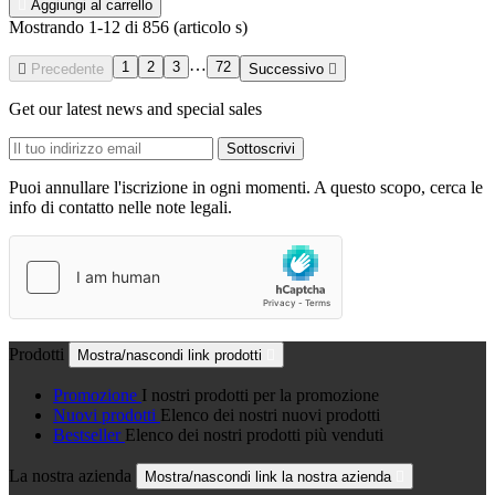

Aggiungi al carrello
Mostrando 1-12 di 856 (articolo s)
…
1
2
3
72

Precedente
Successivo

Get our latest news and special sales
Puoi annullare l'iscrizione in ogni momenti. A questo scopo, cerca le
info di contatto nelle note legali.
Prodotti
Mostra/nascondi link prodotti

Promozione
I nostri prodotti per la promozione
Nuovi prodotti
Elenco dei nostri nuovi prodotti
Bestseller
Elenco dei nostri prodotti più venduti
La nostra azienda
Mostra/nascondi link la nostra azienda
