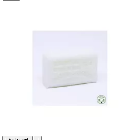

Vista rapida
