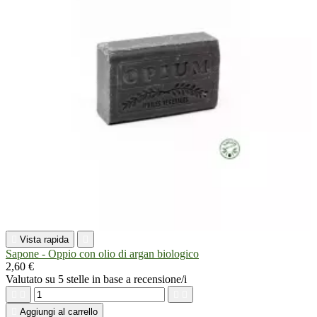

Vista rapida

Sapone - Oppio con olio di argan biologico
2,60 €
Valutato
su 5 stelle in base a
recensione/i





Aggiungi al carrello