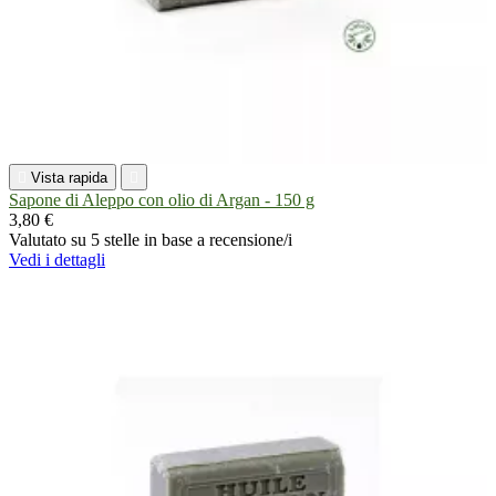

Vista rapida

Sapone di Aleppo con olio di Argan - 150 g
3,80 €
Valutato
su 5 stelle in base a
recensione/i
Vedi i dettagli