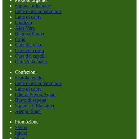
Prodotti organici
Sapone artigianale
Latte di asina femminile
Latte di capra
Giudizio
Aloe Vera
Bagnoschiuma
Capo
Cura del viso
Cura del corpo
Cura dei capelli
Cura della mano
Confezioni
Scatola regalo
Latte di asina femminile
Latte di capra
Olio di Savon Argan
Burro di sapone
Sapone di Marsiglia
Aleppo Soap
Promozione
Savon
Igiene
Bene