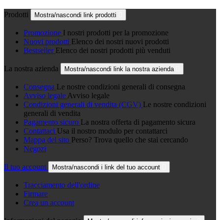
Prodotti
Mostra/nascondi link prodotti

Promozione
I nostri prodotti per la promozione
Nuovi prodotti
Elenco dei nostri nuovi prodotti
Bestseller
Elenco dei nostri prodotti più venduti
La nostra azienda
Mostra/nascondi link la nostra azienda

Consegna
Le nostre condizioni generali di consegna
Avviso legale
Avviso legale
Condizioni generali di vendita (CGV)
Le nostre condizioni
generali di vendita
Pagamento sicuro
La nostra offerta di pagamento sicura
Contattaci
Usa il nostro modulo per contattarci
Mappa del sito
Perso? Trova quello che stai cercando
Negozi
Il tuo account
Mostra/nascondi i link del tuo account

Tracciamento dell'ordine
Firmare
Crea un account