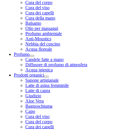
Cura del corpo
Cura del viso
Cura dei capelli
Cura della mano
Balsamo
Olio per massaggi
Profumo ambientale
Anti-Moustics
Nebbia del cuscino
Acqua floreale
Profumo
Candele fatte a mano
Diffusore di profumo di atmosfera
Acqua igienica
Prodotti organici
Sapone artigianale
Latte di asina femminile
Latte di capra
Giudizio
Aloe Vera
Bagnoschiuma
Capo
Cura del viso
Cura del corpo
Cura dei capelli