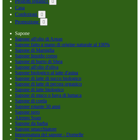
Prodotti organici

Casa
Confezioni

Promozione

Sapone
Sapone all'olio di Argan
Sapone fatto a mano di origine naturale al 100%
Sapone di Marsiglia
Sapone liquido corpo
Sapone di burro di Shea
Sapone all'olio d'oliva
Sapone biologico al latte d'asina
Sapone di latte di succo biologico
Sapone di latte di pecora organico
Sapone di latte biologico
Sapone di muco o bava di lumaca
Sapone di corda
Sapone rotante 50 anni
Sapone nero
Aleppo Soap
Sapone da barba
Sapone smacchiatore
Impugnatura del sapone - Dornelle