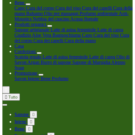
Bene
Capo
Cura del corpo
Cura del viso
Cura dei capelli
Cura della
mano
Balsamo
Olio per massaggi
Profumo ambientale
Anti-
Moustics
Nebbia del cuscino
Acqua floreale
Prodotti organici
Sapone artigianale
Latte di asina femminile
Latte di capra
Giudizio
Aloe Vera
Bagnoschiuma
Capo
Cura del viso
Cura
del corpo
Cura dei capelli
Cura della mano
Casa
Confezioni
Scatola regalo
Latte di asina femminile
Latte di capra
Olio di
Savon Argan
Burro di sapone
Sapone di Marsiglia
Aleppo
Soap
Promozione
Savon
Igiene
Bene
Profumo


Tutto
Sapone

Igiene

Bene
