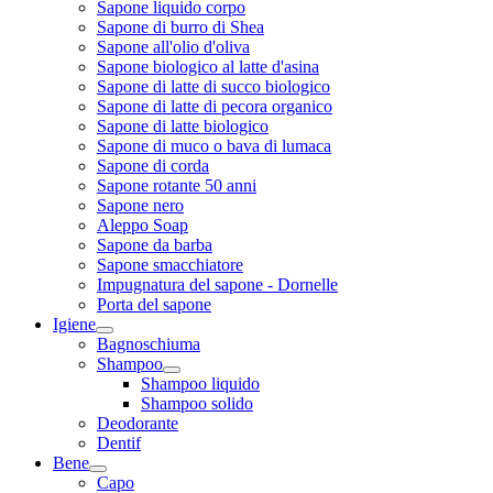
Sapone liquido corpo
Sapone di burro di Shea
Sapone all'olio d'oliva
Sapone biologico al latte d'asina
Sapone di latte di succo biologico
Sapone di latte di pecora organico
Sapone di latte biologico
Sapone di muco o bava di lumaca
Sapone di corda
Sapone rotante 50 anni
Sapone nero
Aleppo Soap
Sapone da barba
Sapone smacchiatore
Impugnatura del sapone - Dornelle
Porta del sapone
Igiene
Bagnoschiuma
Shampoo
Shampoo liquido
Shampoo solido
Deodorante
Dentif
Bene
Capo