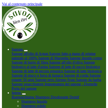
Vai al contenuto principale
Sapone
Sapone all'olio di Argan
Sapone fatto a mano di origine
naturale al 100%
Sapone di Marsiglia
Sapone liquido corpo
Sapone di burro di Shea
Sapone all'olio d'oliva
Sapone
biologico al latte d'asina
Sapone di latte di succo biologico
Sapone di latte di pecora organico
Sapone di latte biologico
Sapone di muco o bava di lumaca
Sapone di corda
Sapone
rotante 50 anni
Sapone nero
Aleppo Soap
Sapone da barba
Sapone smacchiatore
Impugnatura del sapone - Dornelle
Porta del sapone
Igiene
Bagnoschiuma
Shampoo
Deodorante
Dentif
Shampoo liquido
Shampoo solido