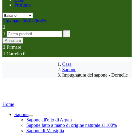
Profumo
Chiamaci: 0601806456



Annullare

Firmare

Carrello
0
Casa
Sapone
Impugnatura del sapone - Dornelle
Home
Sapone
Sapone all'olio di Argan
Sapone fatto a mano di origine naturale al 100%
Sapone di Marsiglia